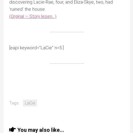
discovering Lacie-Rae, four, and Eliza-Skye, two, had
‘ruined’ the house.
(Orginal – Story lesen…)
[eapi keyword=”LaCie” n=5 ]
Tags:
LaCie
You may also like...