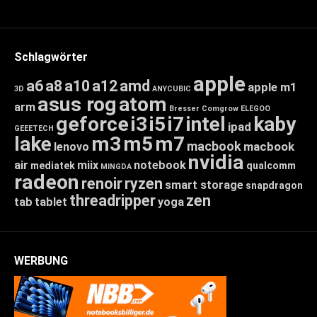
Schlagwörter
apple
a6
a8
a10
a12
amd
apple m1
3D
ANYCUBIC
asus rog
atom
arm
Bresser
Comgrow
ELEGOO
geforce
i3
i5
i7
intel
kaby
ipad
GEEETECH
lake
m3
m5
m7
macbook
macbook
lenovo
nvidia
air
miix
notebook
mediatek
qualcomm
MINGDA
radeon
renoir
ryzen
smart storage
snapdragon
threadripper
zen
tab
tablet
yoga
WERBUNG