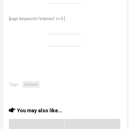
[eapi keyword=”intenso” n=5 ]
Tags:
intenso
You may also like...