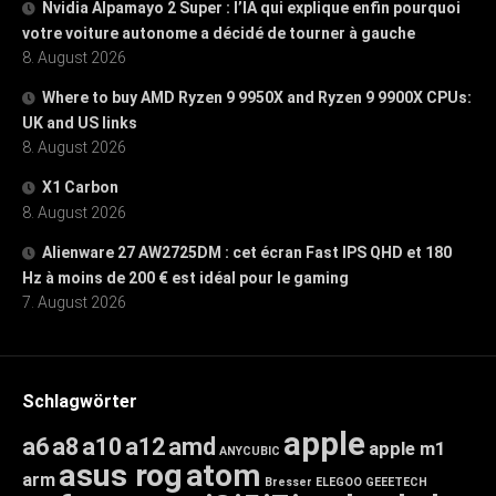
Nvidia Alpamayo 2 Super : l’IA qui explique enfin pourquoi
votre voiture autonome a décidé de tourner à gauche
8. August 2026
Where to buy AMD Ryzen 9 9950X and Ryzen 9 9900X CPUs:
UK and US links
8. August 2026
X1 Carbon
8. August 2026
Alienware 27 AW2725DM : cet écran Fast IPS QHD et 180
Hz à moins de 200 € est idéal pour le gaming
7. August 2026
Schlagwörter
apple
a6
a8
a10
a12
amd
apple m1
ANYCUBIC
asus rog
atom
arm
Bresser
ELEGOO
GEEETECH