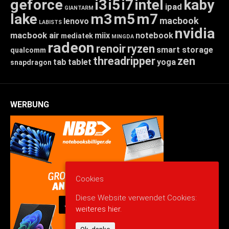
geforce
i3
i5
i7
intel
kaby
ipad
GIANTARM
lake
m3
m5
m7
macbook
lenovo
LABISTS
nvidia
macbook air
miix
notebook
mediatek
MINGDA
radeon
renoir
ryzen
smart storage
qualcomm
threadripper
zen
tab
tablet
yoga
snapdragon
WERBUNG
Cookies
Diese Website verwendet Cookies:
weiteres hier.