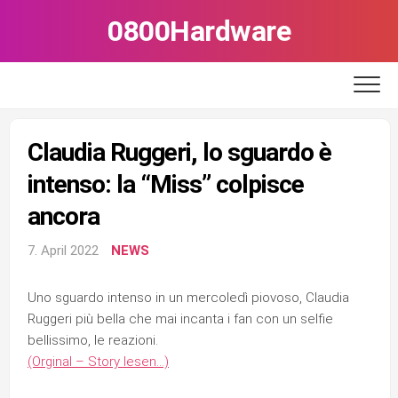
Skip
0800Hardware
to
content
Claudia Ruggeri, lo sguardo è
intenso: la “Miss” colpisce
ancora
7. April 2022
NEWS
Uno sguardo intenso in un mercoledì piovoso, Claudia
Ruggeri più bella che mai incanta i fan con un selfie
bellissimo, le reazioni.
(Orginal – Story lesen…)