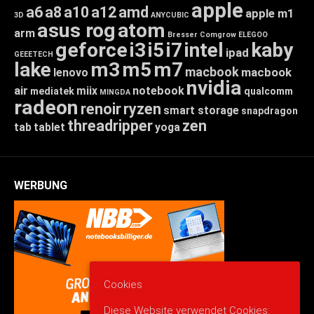
apple
a6
a8
a10
a12
amd
apple m1
3D
ANYCUBIC
asus rog
atom
arm
Bresser
Comgrow
ELEGOO
geforce
i3
i5
i7
intel
kaby
ipad
GEEETECH
lake
m3
m5
m7
macbook
macbook
lenovo
nvidia
air
miix
notebook
mediatek
qualcomm
MINGDA
radeon
renoir
ryzen
smart storage
snapdragon
threadripper
zen
tab
tablet
yoga
WERBUNG
Cookies
Diese Website verwendet Cookies: