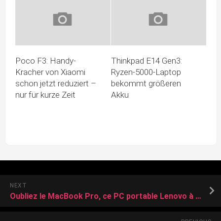
Poco F3: Handy-
Thinkpad E14 Gen3:
Kracher von Xiaomi
Ryzen-5000-Laptop
schon jetzt reduziert –
bekommt größeren
nur für kurze Zeit
Akku
NEXT
Oubliez le MacBook Pro, ce PC portable Lenovo à prix réduit fait l’unanimité sur le net