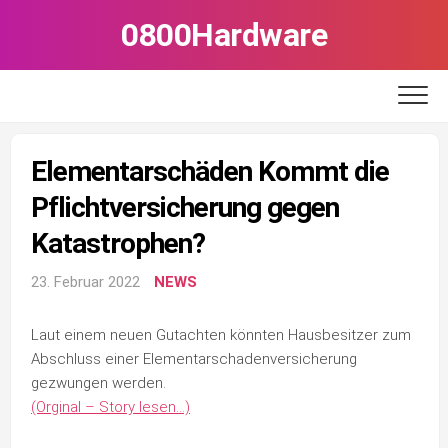
Skip
0800Hardware
to
content
Elementarschäden Kommt die
Pflichtversicherung gegen
Katastrophen?
23. Februar 2022
NEWS
Laut einem neuen Gutachten könnten Hausbesitzer zum
Abschluss einer Elementarschadenversicherung
gezwungen werden.
(Orginal – Story lesen…)