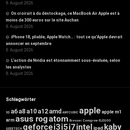
8. August 2026
On croirait à du déstockage, ce MacBook Air Apple est à
moins de 300 euros sur le site Auchan
8. August 2026
iPhone 18, pliable, Apple Watch… : tout ce qu’Apple devrait
annoncer en septembre
8. August 2026
L’action de Nvidia est étonnamment sous-évaluée, selon
les analystes
8. August 2026
Schlagwörter
apple
a6
a8
a10
a12
amd
apple m1
3D
ANYCUBIC
asus rog
atom
arm
Bresser
Comgrow
ELEGOO
geforce
i3
i5
i7
intel
kaby
ipad
GEEETECH