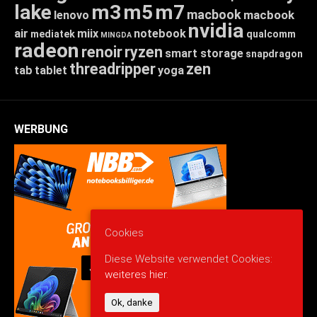
lake
m3
m5
m7
macbook
macbook
lenovo
nvidia
air
miix
notebook
mediatek
qualcomm
MINGDA
radeon
renoir
ryzen
smart storage
snapdragon
threadripper
zen
tab
tablet
yoga
WERBUNG
Cookies
Diese Website verwendet Cookies:
weiteres hier.
Ok, danke