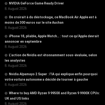
NVIDIA GeForce Game Ready Driver
8. August 2026
On croirait à du déstockage, ce MacBook Air Apple est à
moins de 300 euros sur le site Auchan
8. August 2026
iPhone 18, pliable, Apple Watch… : tout ce qu’Apple devrait
annoncer en septembre
8. August 2026
L’action de Nvidia est étonnamment sous-évaluée, selon
les analystes
8. August 2026
Nvidia Alpamayo 2 Super : l’IA qui explique enfin pourquoi
votre voiture autonome a décidé de tourner à gauche
8. August 2026
Where to buy AMD Ryzen 9 9950X and Ryzen 9 9900X CPUs:
UK and US links
8. August 2026