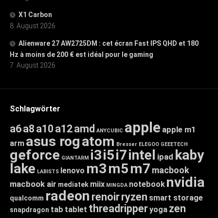
X1 Carbon
8. August 2026
Alienware 27 AW2725DM : cet écran Fast IPS QHD et 180
Hz à moins de 200 € est idéal pour le gaming
7. August 2026
Schlagwörter
apple
a6
a8
a10
a12
amd
apple m1
ANYCUBIC
asus rog
atom
arm
Bresser
ELEGOO
GEEETECH
geforce
i3
i5
i7
intel
kaby
ipad
GIANTARM
lake
m3
m5
m7
macbook
lenovo
LABISTS
nvidia
macbook air
miix
notebook
mediatek
MINGDA
radeon
renoir
ryzen
smart storage
qualcomm
threadripper
zen
tab
tablet
yoga
snapdragon