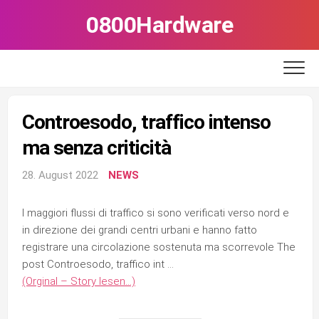
Skip
0800Hardware
to
content
Controesodo, traffico intenso
ma senza criticità
28. August 2022
NEWS
I maggiori flussi di traffico si sono verificati verso nord e
in direzione dei grandi centri urbani e hanno fatto
registrare una circolazione sostenuta ma scorrevole The
post Controesodo, traffico int …
(Orginal – Story lesen…)