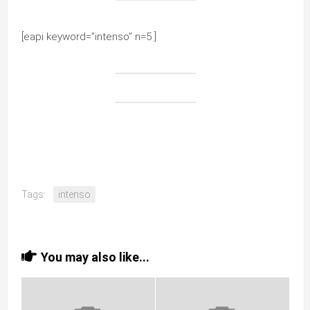
[eapi keyword=”intenso” n=5 ]
Tags:
intenso
You may also like...