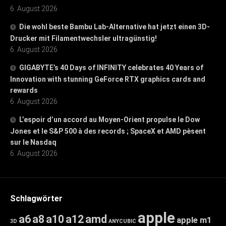
6. August 2026
Die wohl beste Bambu Lab-Alternative hat jetzt einen 3D-
Drucker mit Filamentwechsler ultragünstig!
6. August 2026
GIGABYTE’s 40 Days of INFINITY celebrates 40 Years of
Innovation with stunning GeForce RTX graphics cards and
rewards
6. August 2026
L’espoir d’un accord au Moyen-Orient propulse le Dow
Jones et le S&P 500 à des records ; SpaceX et AMD pèsent
sur le Nasdaq
6. August 2026
Schlagwörter
apple
a6
a8
a10
a12
amd
apple m1
3D
ANYCUBIC