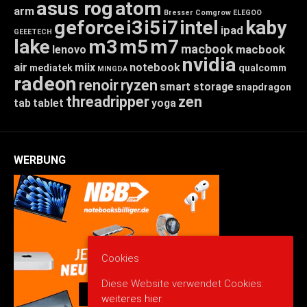
asus rog
atom
arm
Bresser
Comgrow
ELEGOO
geforce
i3
i5
i7
intel
kaby
ipad
GEEETECH
lake
m3
m5
m7
macbook
macbook
lenovo
nvidia
air
miix
notebook
mediatek
qualcomm
MINGDA
radeon
renoir
ryzen
smart storage
snapdragon
threadripper
zen
tab
tablet
yoga
WERBUNG
Cookies
Diese Website verwendet Cookies:
weiteres hier.