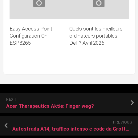
Easy Access Point
Quels sont les meilleurs
Configuration On
ordinateurs portables
ESP8266
Dell ? Avril 2026
NEXT
Acer Therapeutics Aktie: Finger weg?
PREVIOUS
Autostrada A14, traffico intenso e code da Grottammare a Civitanova. Chiuso per smottamenti (da pioggia) un tratto di Metaurense