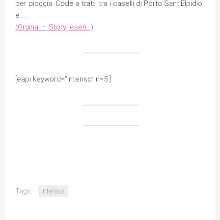
per pioggia. Code a tratti tra i caselli di Porto Sant’Elpidio
e …
(Orginal – Story lesen…)
[eapi keyword=”intenso” n=5 ]
Tags:
intenso