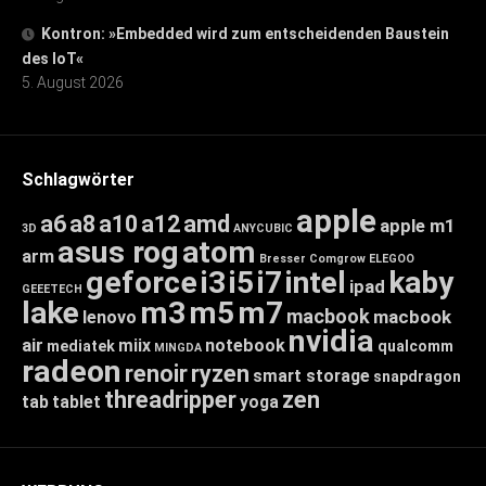
Kontron: »Embedded wird zum entscheidenden Baustein
des IoT«
5. August 2026
Schlagwörter
apple
a6
a8
a10
a12
amd
apple m1
3D
ANYCUBIC
asus rog
atom
arm
Bresser
Comgrow
ELEGOO
geforce
i3
i5
i7
intel
kaby
ipad
GEEETECH
lake
m3
m5
m7
macbook
macbook
lenovo
nvidia
air
miix
notebook
mediatek
qualcomm
MINGDA
radeon
renoir
ryzen
smart storage
snapdragon
threadripper
zen
tab
tablet
yoga