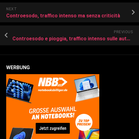
NEXT
Controesodo, traffico intenso ma senza criticità
PREVIOUS
Controesodo e pioggia, traffico intenso sulle autostrade verso Palermo
WERBUNG