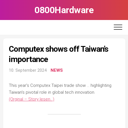
Skip
0800Hardware
to
content
Computex shows off Taiwan’s
importance
10. September 2024
NEWS
This year’s Computex Taipei trade show … highlighting
Taiwan’s pivotal role in global tech innovation.
(Orginal – Story lesen…)