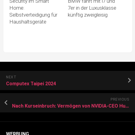
Security im Smart
BMW fährt mit i7 und
Home:
7er in der Luxusklasse
Selbstverteidigung für
künftig zweigleisig
Haushaltsgeräte
NEXT
Computex Taipei 2024
PREVIOUS
Nach Kurseinbruch: Vermögen von NVIDIA-CEO Huang fällt unter 100 Milliarden US-Dollar
WERBUNG