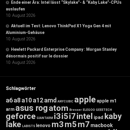
Ende einer Ära: Intel lässt “Skylake”- & “Kaby Lake”-CPUs
auslaufen
10. August 2026
Aktuell im Test: Lenovo ThinkPad X1 Yoga Gen 4 mit
Aluminium-Gehäuse
10. August 2026
Hewlett Packard Enterprise Company : Morgan Stanley
désormais positif sur le dossier
10. August 2026
Schlagwörter
apple
a6
a8
a10
a12
amd
apple m1
ANYCUBIC
asus rog
atom
arm
Bresser
ELEGOO
GEEETECH
geforce
i3
i5
i7
intel
kaby
ipad
GIANTARM
lake
m3
m5
m7
macbook
lenovo
LABISTS