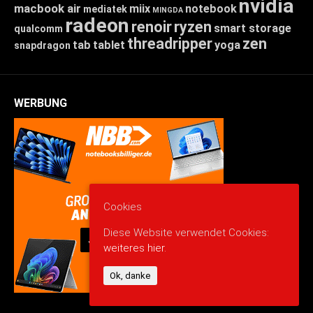
nvidia
macbook air
miix
notebook
mediatek
MINGDA
radeon
renoir
ryzen
smart storage
qualcomm
threadripper
zen
tab
tablet
yoga
snapdragon
WERBUNG
Cookies
Diese Website verwendet Cookies:
weiteres hier.
Ok, danke