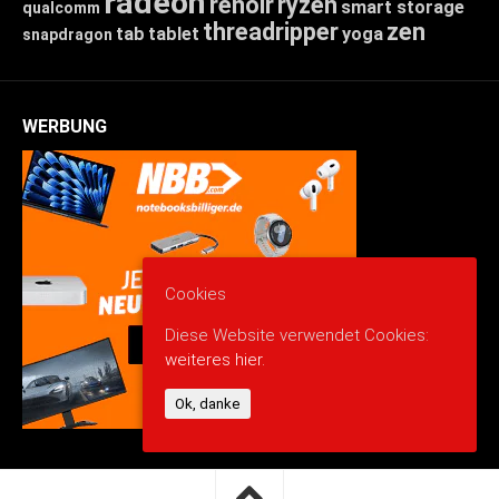
radeon
renoir
ryzen
smart storage
qualcomm
threadripper
zen
tab
tablet
yoga
snapdragon
WERBUNG
Cookies
Diese Website verwendet Cookies:
weiteres hier.
Ok, danke