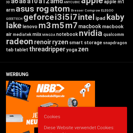
apple
a6
a8
a10
a12
amd
apple m1
3D
ANYCUBIC
asus rog
atom
arm
Bresser
Comgrow
ELEGOO
geforce
i3
i5
i7
intel
kaby
ipad
GEEETECH
lake
m3
m5
m7
macbook
macbook
lenovo
nvidia
air
miix
notebook
mediatek
qualcomm
MINGDA
radeon
renoir
ryzen
smart storage
snapdragon
threadripper
zen
tab
tablet
yoga
WERBUNG
Cookies
Diese Website verwendet Cookies: