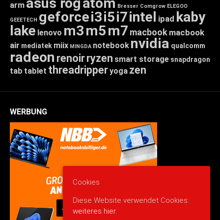
asus rog
atom
arm
Bresser
Comgrow
ELEGOO
geforce
i3
i5
i7
intel
kaby
ipad
GEEETECH
lake
m3
m5
m7
macbook
macbook
lenovo
nvidia
air
miix
notebook
mediatek
qualcomm
MINGDA
radeon
renoir
ryzen
smart storage
snapdragon
threadripper
zen
tab
tablet
yoga
WERBUNG
Cookies
Diese Website verwendet Cookies:
weiteres hier.