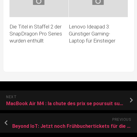
Die Titel in Staffel 2 der
Lenovo Ideapad 3:
SnapDragon Pro Series
Günstiger Gaming-
wurden enthüllt
Laptop für Einsteiger
NEXT
MacBook Air M4 : la chute des prix se poursuit sur ce nouvel incontournable
PREVIOUS
Beyond IoT: Jetzt noch Frühbuchertickets für die IIoT-Konferenz sichern