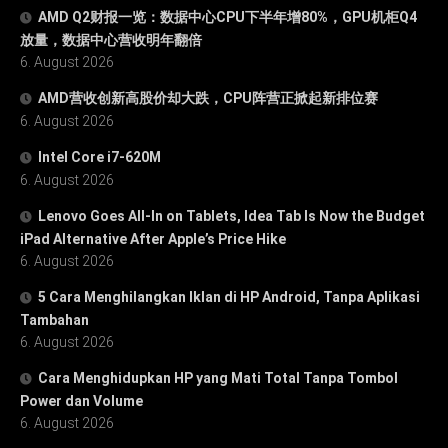
AMD Q2财报一览：数据中心CPU下半年增80%，GPU机柜Q4
放量，数据中心营收明年翻倍
6. August 2026
AMD营收创新高股价却大跌，CPU阵营正掀起新排位赛
6. August 2026
Intel Core i7-620M
6. August 2026
Lenovo Goes All-In on Tablets, Idea Tab Is Now the Budget
iPad Alternative After Apple’s Price Hike
6. August 2026
5 Cara Menghilangkan Iklan di HP Android, Tanpa Aplikasi
Tambahan
6. August 2026
Cara Menghidupkan HP yang Mati Total Tanpa Tombol
Power dan Volume
6. August 2026