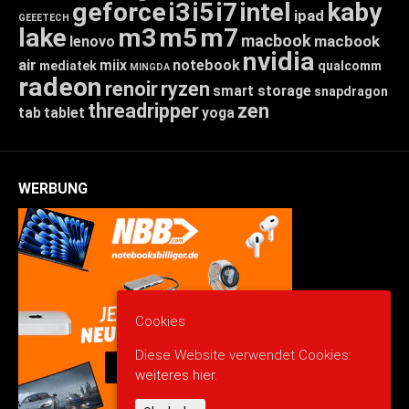
geforce
i3
i5
i7
intel
kaby
ipad
GEEETECH
lake
m3
m5
m7
macbook
macbook
lenovo
nvidia
air
miix
notebook
mediatek
qualcomm
MINGDA
radeon
renoir
ryzen
smart storage
snapdragon
threadripper
zen
tab
tablet
yoga
WERBUNG
Cookies
Diese Website verwendet Cookies:
weiteres hier.