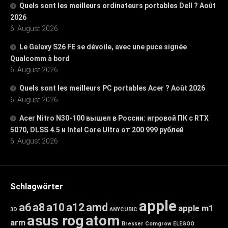
Quels sont les meilleurs ordinateurs portables Dell ? Août
2026
6. August 2026
Le Galaxy S26 FE se dévoile, avec une puce signée
Qualcomm à bord
6. August 2026
Quels sont les meilleurs PC portables Acer ? Août 2026
6. August 2026
Acer Nitro N30-100 вышел в России: игровой ПК с RTX
5070, DLSS 4.5 и Intel Core Ultra от 200 999 рублей
6. August 2026
Schlagwörter
apple
a6
a8
a10
a12
amd
apple m1
3D
ANYCUBIC
asus rog
atom
arm
Bresser
Comgrow
ELEGOO