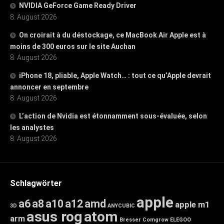
NVIDIA GeForce Game Ready Driver
8. August 2026
On croirait à du déstockage, ce MacBook Air Apple est à
moins de 300 euros sur le site Auchan
8. August 2026
iPhone 18, pliable, Apple Watch… : tout ce qu’Apple devrait
annoncer en septembre
8. August 2026
L’action de Nvidia est étonnamment sous-évaluée, selon
les analystes
8. August 2026
Schlagwörter
apple
a6
a8
a10
a12
amd
apple m1
3D
ANYCUBIC
asus rog
atom
arm
Bresser
Comgrow
ELEGOO