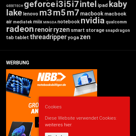
geforce
i3
i5
i7
intel
kaby
ipad
GEEETECH
lake
m3
m5
m7
macbook
macbook
lenovo
nvidia
air
miix
notebook
mediatek
qualcomm
MINGDA
radeon
renoir
ryzen
smart storage
snapdragon
threadripper
zen
tab
tablet
yoga
WERBUNG
Cookies
Diese Website verwendet Cookies:
weiteres hier.