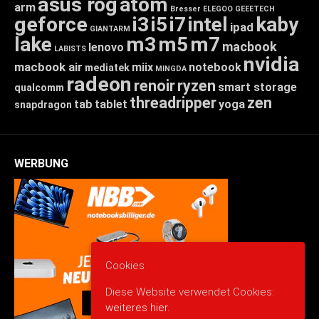
asus rog
atom
arm
Bresser
ELEGOO
GEEETECH
geforce
i3
i5
i7
intel
kaby
ipad
GIANTARM
lake
m3
m5
m7
macbook
lenovo
LABISTS
nvidia
macbook air
miix
notebook
mediatek
MINGDA
radeon
renoir
ryzen
smart storage
qualcomm
threadripper
zen
tab
tablet
yoga
snapdragon
WERBUNG
Cookies
Diese Website verwendet Cookies:
weiteres hier.