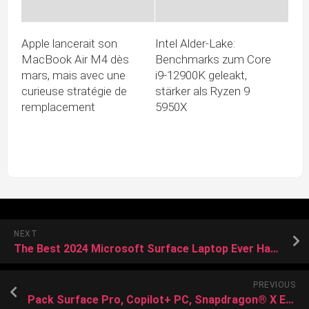
Apple lancerait son
Intel Alder-Lake:
MacBook Air M4 dès
Benchmarks zum Core
mars, mais avec une
i9-12900K geleakt,
curieuse stratégie de
stärker als Ryzen 9
remplacement
5950X
NEXT
The Best 2024 Microsoft Surface Laptop Ever Has Never Been Priced Lower Than Now
PREVIOUS
Pack Surface Pro, Copilot+ PC, Snapdragon® X Elite 16 Go RAM 512 Go SSD + Clavier Surface Pro avec stylet Slim Pen