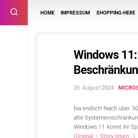
Skip
to
HOME
IMPRESSUM
SHOPPING-HERE
content
Windows 11: 
Beschränkun
26. August 2024
MICRO
Na endlich! Nach über 30
alte Systemeinschränkung
Windows 11 könnt ihr Sp
(Orginal – Story lesen…)