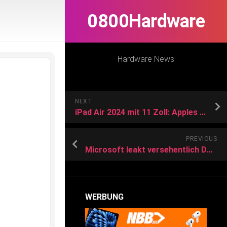
0800Hardware
Hardware News
NEXT
iPad Air 2024 mit 11 Zoll: Apples neues Tablet gibt’s schon jetzt rabattiert
PREVIOUS
Microsoft leakt versehentlich Details zu genialem Windows-11-Feature
WERBUNG