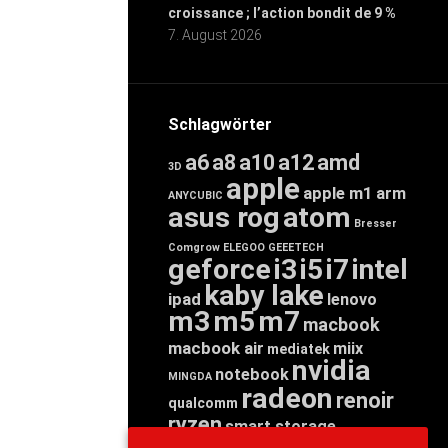
croissance ; l’action bondit de 9 %
7. August 2026
Schlagwörter
a6
a8
a10
a12
amd
3D
apple
apple m1
arm
ANYCUBIC
asus rog
atom
Bresser
Comgrow
ELEGOO
GEEETECH
geforce
i3
i5
i7
intel
kaby lake
ipad
lenovo
m3
m5
m7
macbook
macbook air
miix
mediatek
nvidia
notebook
MINGDA
radeon
renoir
qualcomm
ryzen
smart storage