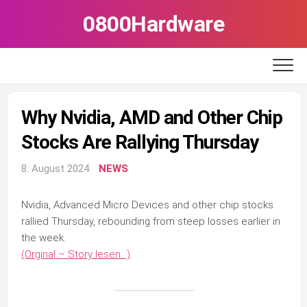
Skip
0800Hardware
to
content
Why Nvidia, AMD and Other Chip
Stocks Are Rallying Thursday
8. August 2024
NEWS
Nvidia, Advanced Micro Devices and other chip stocks
rallied Thursday, rebounding from steep losses earlier in
the week.
(Orginal – Story lesen…)