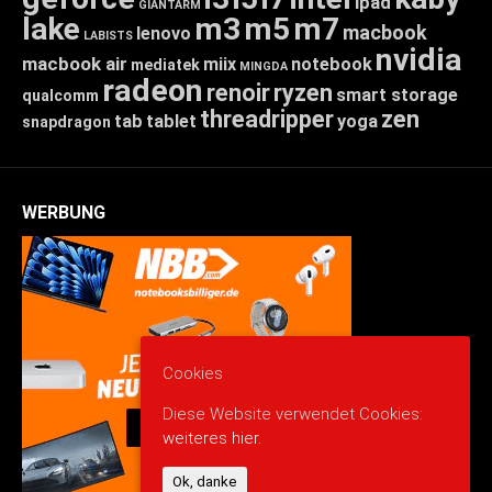
ipad
GIANTARM
lake
m3
m5
m7
macbook
lenovo
LABISTS
nvidia
macbook air
miix
notebook
mediatek
MINGDA
radeon
renoir
ryzen
smart storage
qualcomm
threadripper
zen
tab
tablet
yoga
snapdragon
WERBUNG
Cookies
Diese Website verwendet Cookies:
weiteres hier.
Ok, danke