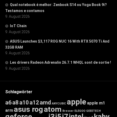
Qual notebook é melhor: Zenbook S14 ou Yoga Book 9i?
Testamos e contamos
9. August 2026
IoT Chain
9. August 2026
ASUS Launches $3,117 ROG NUC 16 With RTX 5070 Ti And
32GB RAM
9. August 2026
Les drivers Radeon Adrenalin 26.7.1 WHQL sont de sortie !
9. August 2026
Schlagwörter
apple
a6
a8
a10
a12
amd
apple m1
ANYCUBIC
asus rog
atom
arm
Bresser
ELEGOO
GEEETECH
geforce
i3
i5
i7
intel
kaby