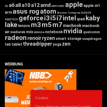
apple
a6
a8
a10
a12
amd
apple m1
3D
ANYCUBIC
asus rog
atom
arm
Bresser
Comgrow
ELEGOO
geforce
i3
i5
i7
intel
kaby
ipad
GEEETECH
lake
m3
m5
m7
macbook
macbook
lenovo
nvidia
air
miix
notebook
mediatek
qualcomm
MINGDA
radeon
renoir
ryzen
smart storage
snapdragon
threadripper
zen
tab
tablet
yoga
WERBUNG
Cookies
Diese Website verwendet Cookies: