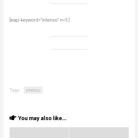
[eapi keyword=”intenso” n=5 ]
Tags:
intenso
You may also like...