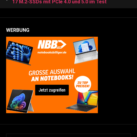
17 M.2-SSDs mit PCIe 4.0 und 5.0 im Test
WERBUNG