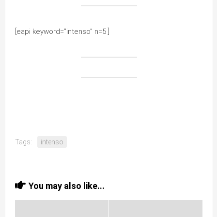
[eapi keyword=”intenso” n=5 ]
Tags:
intenso
You may also like...