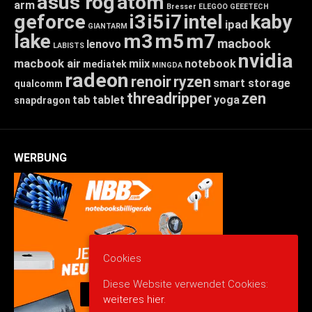
asus rog
atom
arm
Bresser
ELEGOO
GEEETECH
geforce
i3
i5
i7
intel
kaby
ipad
GIANTARM
lake
m3
m5
m7
macbook
lenovo
LABISTS
nvidia
macbook air
miix
notebook
mediatek
MINGDA
radeon
renoir
ryzen
smart storage
qualcomm
threadripper
zen
tab
tablet
yoga
snapdragon
WERBUNG
Cookies
Diese Website verwendet Cookies:
weiteres hier.