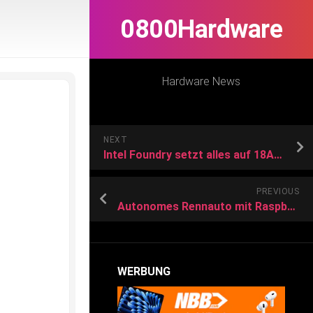
0800Hardware
Hardware News
NEXT
Intel Foundry setzt alles auf 18A-Prozess
PREVIOUS
Autonomes Rennauto mit Raspberry Pi am Steuer
WERBUNG