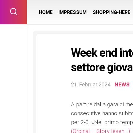
Skip
to
HOME
IMPRESSUM
SHOPPING-HERE
content
Week end int
settore giov
21. Februar 2024
NEWS
A partire dalla gara di me
consecutive hanno subito 
per 2-0. «Nel primo temp
(Orginal – Story lesen…)