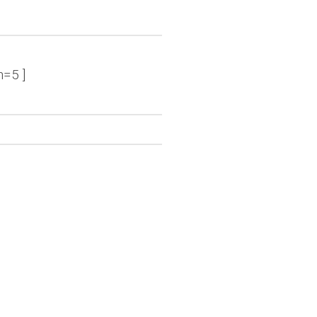
n=5 ]