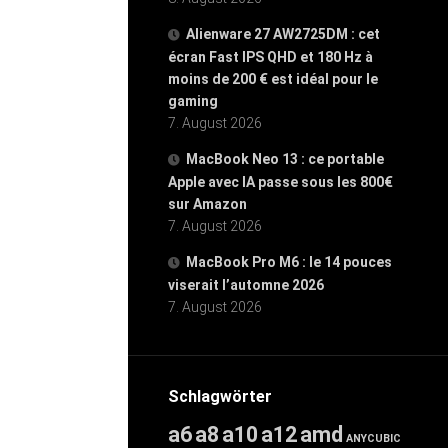
Alienware 27 AW2725DM : cet
écran Fast IPS QHD et 180 Hz à
moins de 200 € est idéal pour le
gaming
7. August 2026
MacBook Neo 13 : ce portable
Apple avec IA passe sous les 800€
sur Amazon
7. August 2026
MacBook Pro M6 : le 14 pouces
viserait l’automne 2026
7. August 2026
Schlagwörter
a6
a8
a10
a12
amd
ANYCUBIC