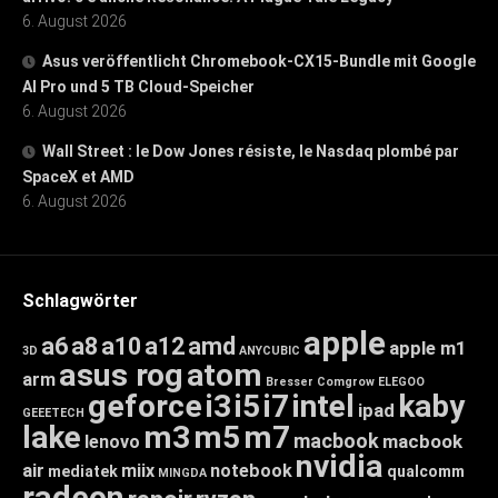
6. August 2026
Asus veröffentlicht Chromebook-CX15-Bundle mit Google
AI Pro und 5 TB Cloud-Speicher
6. August 2026
Wall Street : le Dow Jones résiste, le Nasdaq plombé par
SpaceX et AMD
6. August 2026
Schlagwörter
apple
a6
a8
a10
a12
amd
apple m1
3D
ANYCUBIC
asus rog
atom
arm
Bresser
Comgrow
ELEGOO
geforce
i3
i5
i7
intel
kaby
ipad
GEEETECH
lake
m3
m5
m7
macbook
macbook
lenovo
nvidia
air
miix
notebook
mediatek
qualcomm
MINGDA
radeon