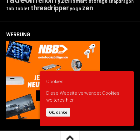
renoir
ryzen
smart storage
snapdragon
threadripper
zen
tab
tablet
yoga
WERBUNG
Cookies
Diese Website verwendet Cookies:
weiteres hier.
Ok, danke