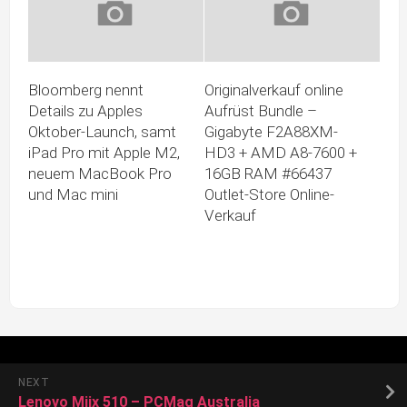
Bloomberg nennt
Originalverkauf online
Details zu Apples
Aufrüst Bundle –
Oktober-Launch, samt
Gigabyte F2A88XM-
iPad Pro mit Apple M2,
HD3 + AMD A8-7600 +
neuem MacBook Pro
16GB RAM #66437
und Mac mini
Outlet-Store Online-
Verkauf
NEXT
Lenovo Miix 510 – PCMag Australia