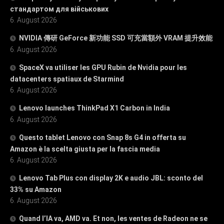
стандартом для військових
6. August 2026
NVIDIA 傳研 GeForce 新功能 SSD 可充當額外 VRAM 提升效能
6. August 2026
SpaceX va utiliser les GPU Rubin de Nvidia pour les
datacenters spatiaux de Starmind
6. August 2026
Lenovo launches ThinkPad X1 Carbon in India
6. August 2026
Questo tablet Lenovo con Snap 8s G4 in offerta su
Amazon è la scelta giusta per la fascia media
6. August 2026
Lenovo Tab Plus con display 2K e audio JBL: sconto del
33% su Amazon
6. August 2026
Quand l’IA va, AMD va. Et non, les ventes de Radeon ne se