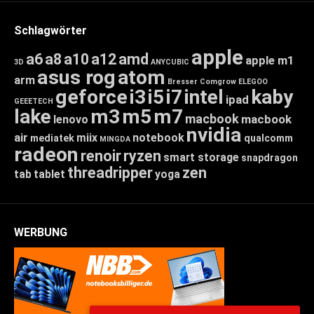
Schlagwörter
apple
a6
a8
a10
a12
amd
apple m1
3D
ANYCUBIC
asus rog
atom
arm
Bresser
Comgrow
ELEGOO
geforce
i3
i5
i7
intel
kaby
ipad
GEEETECH
lake
m3
m5
m7
macbook
macbook
lenovo
nvidia
air
miix
notebook
mediatek
qualcomm
MINGDA
radeon
renoir
ryzen
smart storage
snapdragon
threadripper
zen
tab
tablet
yoga
WERBUNG