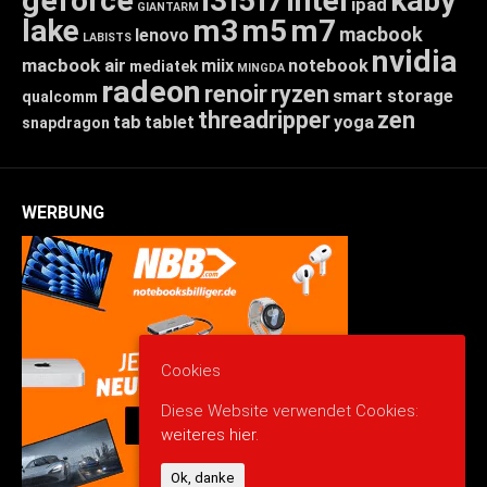
geforce
i3
i5
i7
intel
kaby
ipad
GIANTARM
lake
m3
m5
m7
macbook
lenovo
LABISTS
nvidia
macbook air
miix
notebook
mediatek
MINGDA
radeon
renoir
ryzen
smart storage
qualcomm
threadripper
zen
tab
tablet
yoga
snapdragon
WERBUNG
Cookies
Diese Website verwendet Cookies:
weiteres hier.
Ok, danke