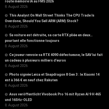
route mémoire IA au FMS 2026
8. August 2026
This Analyst On Wall Street Thinks The CPU Trade Is
Overdone, Should You Sell ARM (ARM) Stock?
8. August 2026
Sa voiture est détruite, sa carte RTX pliée en deux…
pourtant elle fonctionne toujours
8. August 2026
Ce joueur renvoie sa RTX 4090 défectueuse, le SAV lui fait
un cadeau à plusieurs milliers d’euros
8. August 2026
Photo signée Leica et Snapdragon 8 Gen 3 : le Xiaomi 14
est à 366 € en neuf chez Rakuten
8. August 2026
Asus veröffentlicht Vivobook Pro 16 mit Ryzen AI 9 H 465
und 165Hz-OLED
8. August 2026