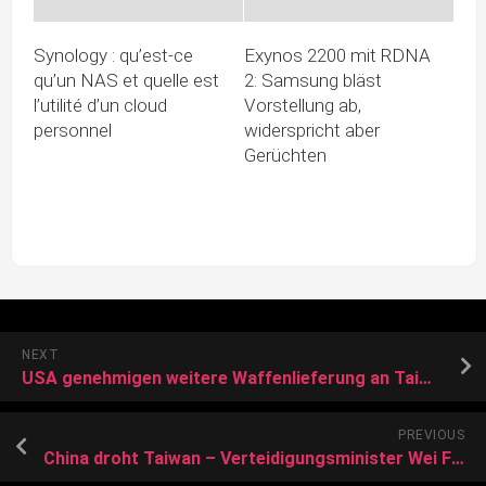
Synology : qu’est-ce
Exynos 2200 mit RDNA
qu’un NAS et quelle est
2: Samsung bläst
l’utilité d’un cloud
Vorstellung ab,
personnel
widerspricht aber
Gerüchten
NEXT
USA genehmigen weitere Waffenlieferung an Taiwan
PREVIOUS
China droht Taiwan – Verteidigungsminister Wei Fenghe: “Wir werden bis zum Ende kämpfen”