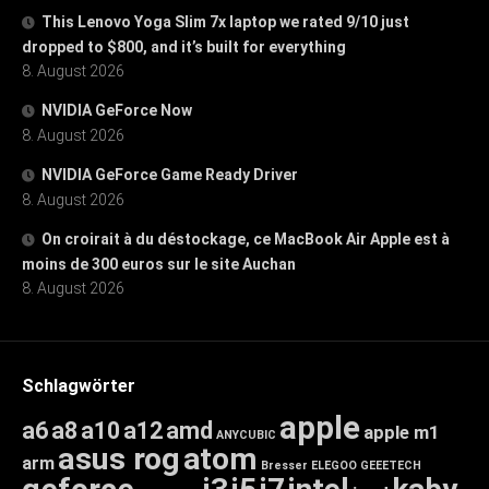
This Lenovo Yoga Slim 7x laptop we rated 9/10 just
dropped to $800, and it’s built for everything
8. August 2026
NVIDIA GeForce Now
8. August 2026
NVIDIA GeForce Game Ready Driver
8. August 2026
On croirait à du déstockage, ce MacBook Air Apple est à
moins de 300 euros sur le site Auchan
8. August 2026
Schlagwörter
apple
a6
a8
a10
a12
amd
apple m1
ANYCUBIC
asus rog
atom
arm
Bresser
ELEGOO
GEEETECH