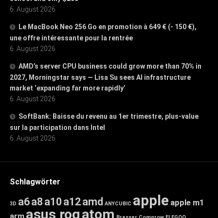
6. August 2026
Le MacBook Neo 256 Go en promotion à 649 € (- 150 €),
une offre intéressante pour la rentrée
6. August 2026
AMD’s server CPU business could grow more than 70% in
2027, Morningstar says — Lisa Su sees AI infrastructure
market ‘expanding far more rapidly’
6. August 2026
SoftBank: Baisse du revenu au 1er trimestre, plus-value
sur la participation dans Intel
6. August 2026
Schlagwörter
apple
a6
a8
a10
a12
amd
apple m1
3D
ANYCUBIC
asus rog
atom
arm
Bresser
Comgrow
ELEGOO