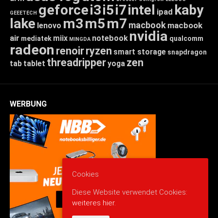
geforce
i3
i5
i7
intel
kaby
ipad
GEEETECH
lake
m3
m5
m7
macbook
macbook
lenovo
nvidia
air
miix
notebook
mediatek
qualcomm
MINGDA
radeon
renoir
ryzen
smart storage
snapdragon
threadripper
zen
tab
tablet
yoga
WERBUNG
Cookies
Diese Website verwendet Cookies:
weiteres hier.