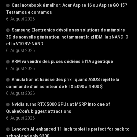
Qual notebook é melhor: Acer Aspire 16 ou Aspire GO 15?
Testamos e contamos
6. August 2026
Samsung Electronics dévoile ses solutions de mémoire
3D de nouvelle génération, notamment la zHBM, la zNAND-O
et la V10 BV-NAND
6. August 2026
ARM va vendre des puces dédiées à l’IA agentique
6. August 2026
Annulation et hausse des prix : quand ASUS rejette la
commande d’un acheteur de RTX 5090 à 4 400 $
6. August 2026
Nvidia turns RTX 5000 GPUs at MSRP into one of
QuakeCon’s biggest attractions
6. August 2026
Lenovo’s AI-enhanced 11-inch tablet is perfect for back to
school and only $200