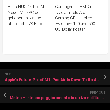
Asus NUC 14 Pro AI:
Günstiger als AMD und
Neuer Mini-PC der
Nvidia: Intels Arc
gehobenen Klasse
Gaming-GPUs sollen
startet ab 978 Euro
zwischen 100 und 500
US-Dollar kosten
NEXT
Apple’s Future-Proof M1 iPad Air Is Down To Its All-Time Low Price Of $599, Plus Up To Additional $60 Off
PREVIOUS
Meteo – Intenso peggioramento in arrivo sull’Italia, maltempo diffuso e soprattutto un generale calo termico