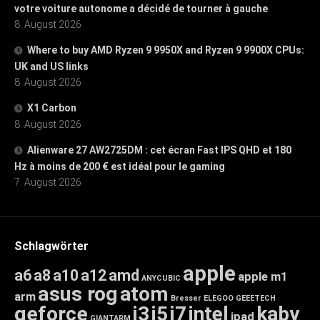
votre voiture autonome a décidé de tourner à gauche
8. August 2026
Where to buy AMD Ryzen 9 9950X and Ryzen 9 9900X CPUs:
UK and US links
8. August 2026
X1 Carbon
8. August 2026
Alienware 27 AW2725DM : cet écran Fast IPS QHD et 180
Hz à moins de 200 € est idéal pour le gaming
7. August 2026
Schlagwörter
apple
a6
a8
a10
a12
amd
apple m1
ANYCUBIC
asus rog
atom
arm
Bresser
ELEGOO
GEEETECH
geforce
i3
i5
i7
intel
kaby
ipad
GIANTARM