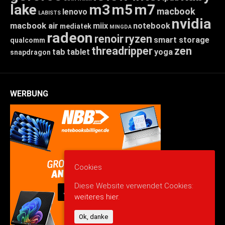
lake
m3
m5
m7
macbook
lenovo
LABISTS
nvidia
macbook air
miix
notebook
mediatek
MINGDA
radeon
renoir
ryzen
smart storage
qualcomm
threadripper
zen
tab
tablet
yoga
snapdragon
WERBUNG
Cookies
Diese Website verwendet Cookies:
weiteres hier.
Ok, danke