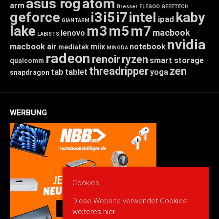
asus rog
atom
arm
Bresser
ELEGOO
GEEETECH
geforce
i3
i5
i7
intel
kaby
ipad
GIANTARM
lake
m3
m5
m7
macbook
lenovo
LABISTS
nvidia
macbook air
miix
notebook
mediatek
MINGDA
radeon
renoir
ryzen
smart storage
qualcomm
threadripper
zen
tab
tablet
yoga
snapdragon
WERBUNG
Cookies
Diese Website verwendet Cookies:
weiteres hier.