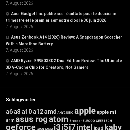
7. August 2026
Acer Gadget Inc. publie ses résultats pour le deuxième
trimestre et le premier semestre clos le 30 juin 2026
7. August 2026
Asus Zenbook A14 (2026) Review: A Snapdragon Scorcher
With a Marathon Battery
7. August 2026
AMD Ryzen 9 9950X3D2 Dual Edition Review: The Ultimate
3D V-Cache Chip for Creators, Not Gamers
7. August 2026
Schlagwörter
apple
a6
a8
a10
a12
amd
apple m1
ANYCUBIC
asus rog
atom
arm
Bresser
ELEGOO
GEEETECH
geforce
i3
i5
i7
intel
kaby
ipad
GIANTARM