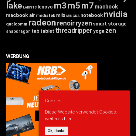
lake
m3
m5
m7
macbook
lenovo
LABISTS
nvidia
macbook air
miix
notebook
mediatek
MINGDA
radeon
renoir
ryzen
smart storage
qualcomm
threadripper
zen
tab
tablet
yoga
snapdragon
WERBUNG
Cookies
Diese Website verwendet Cookies:
weiteres hier.
Ok, danke