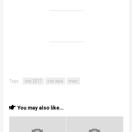
Tags:
ces 2017
ces asia
mwc
You may also like...