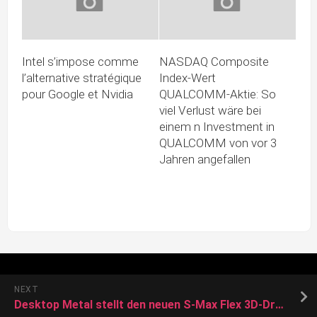
Intel s’impose comme
NASDAQ Composite
l’alternative stratégique
Index-Wert
pour Google et Nvidia
QUALCOMM-Aktie: So
viel Verlust wäre bei
einem n Investment in
QUALCOMM von vor 3
Jahren angefallen
NEXT
Desktop Metal stellt den neuen S-Max Flex 3D-Drucker vor