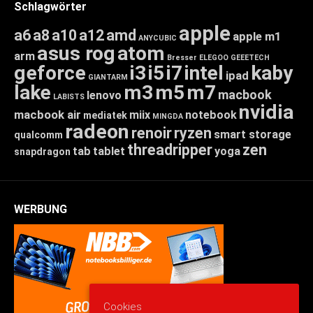
Schlagwörter
apple
a6
a8
a10
a12
amd
apple m1
ANYCUBIC
asus rog
atom
arm
Bresser
ELEGOO
GEEETECH
geforce
i3
i5
i7
intel
kaby
ipad
GIANTARM
lake
m3
m5
m7
macbook
lenovo
LABISTS
nvidia
macbook air
miix
notebook
mediatek
MINGDA
radeon
renoir
ryzen
smart storage
qualcomm
threadripper
zen
tab
tablet
yoga
snapdragon
WERBUNG
Cookies