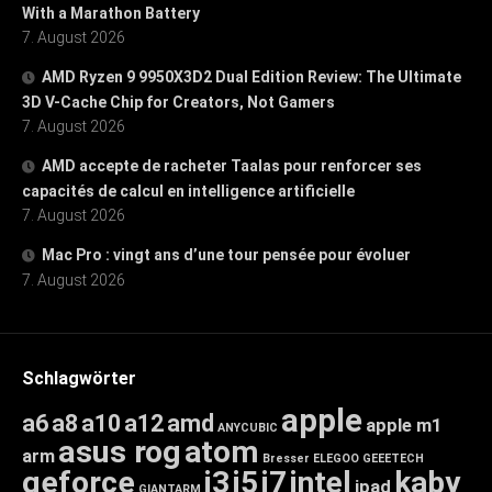
With a Marathon Battery
7. August 2026
AMD Ryzen 9 9950X3D2 Dual Edition Review: The Ultimate
3D V-Cache Chip for Creators, Not Gamers
7. August 2026
AMD accepte de racheter Taalas pour renforcer ses
capacités de calcul en intelligence artificielle
7. August 2026
Mac Pro : vingt ans d’une tour pensée pour évoluer
7. August 2026
Schlagwörter
apple
a6
a8
a10
a12
amd
apple m1
ANYCUBIC
asus rog
atom
arm
Bresser
ELEGOO
GEEETECH
geforce
i3
i5
i7
intel
kaby
ipad
GIANTARM