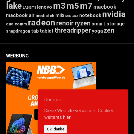
lake
m3
m5
m7
macbook
lenovo
LABISTS
nvidia
macbook air
miix
notebook
mediatek
MINGDA
radeon
renoir
ryzen
smart storage
qualcomm
threadripper
zen
tab
tablet
yoga
snapdragon
WERBUNG
Cookies
Diese Website verwendet Cookies:
weiteres hier.
Ok, danke