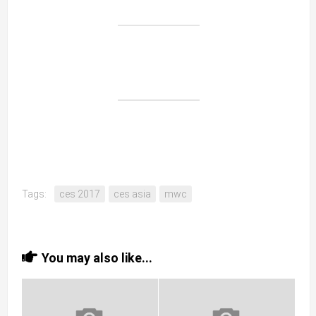
Tags:
ces 2017
ces asia
mwc
You may also like...