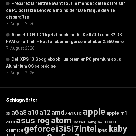
Préparez la rentrée avant tout le monde : cette offre sur
ce PC portable Lenovo à moins de 400 € risque de vite
disparaître
7. August 2026
Asus ROG NUC 16 jetzt auch mit RTX 5070 Ti und 32 GB
RAM erhältlich – kostet aber umgerechnet über 2.680 Euro
7. August 2026
Dell XPS 13 Googlebook : un premier PC premium sous
Aluminium OS se précise
7. August 2026
Schlagwörter
apple
a6
a8
a10
a12
amd
apple m1
3D
ANYCUBIC
asus rog
atom
arm
Bresser
Comgrow
ELEGOO
geforce
i3
i5
i7
intel
kaby
ipad
GEEETECH