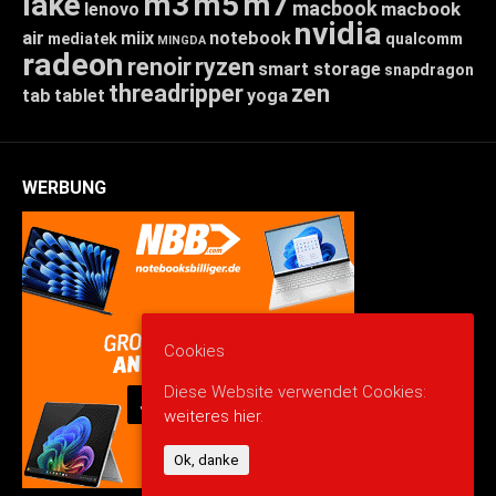
lake
m3
m5
m7
macbook
macbook
lenovo
nvidia
air
miix
notebook
mediatek
qualcomm
MINGDA
radeon
renoir
ryzen
smart storage
snapdragon
threadripper
zen
tab
tablet
yoga
WERBUNG
Cookies
Diese Website verwendet Cookies:
weiteres hier.
Ok, danke