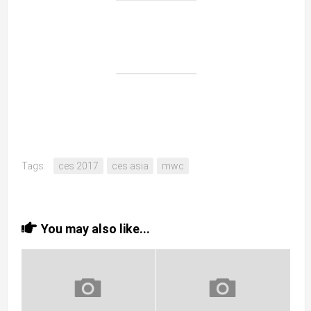
Tags:
ces 2017
ces asia
mwc
You may also like...