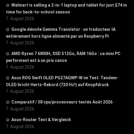
Walmart is selling a 2-in-1 laptop and tablet for just $74 in
time for back-to-school season
7. August 2026
Google dévoile Gemma Translator : un traducteur IA
entièrement hors ligne alimenté par un Raspberry Pi
7. August 2026
AMD Ryzen 7 6800H, SSD 512Go, RAM 16Go : ce mini PC
performant est à un prix canon
7. August 2026
Asus ROG Swift OLED PG27AQWP-W im Test: Tandem-
OLED bricht Hertz-Rekord (720 Hz!) auf Knopfdruck
7. August 2026
Comparatif / 38 cpu/processeurs testés Août 2026
7. August 2026
Asus-Router Test & Vergleich
7. August 2026