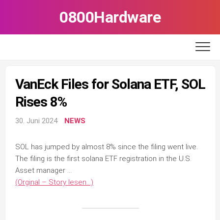
Skip
0800Hardware
to
content
VanEck Files for Solana ETF, SOL
Rises 8%
30. Juni 2024
NEWS
SOL has jumped by almost 8% since the filing went live.
The filing is the first solana ETF registration in the U.S.
Asset manager …
(Orginal – Story lesen…)