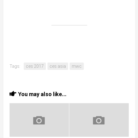
Tags:
ces 2017
ces asia
mwc
You may also like...