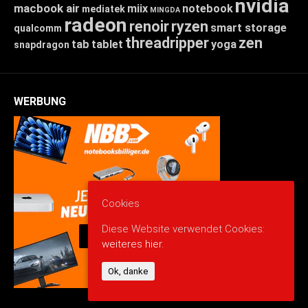
nvidia
macbook air
miix
notebook
mediatek
MINGDA
radeon
renoir
ryzen
smart storage
qualcomm
threadripper
zen
tab
tablet
yoga
snapdragon
WERBUNG
Cookies
Diese Website verwendet Cookies:
weiteres hier.
Ok, danke