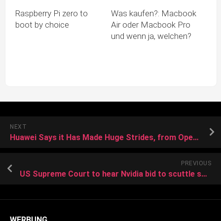
Raspberry Pi zero to
Was kaufen?: Macbook
boot by choice
Air oder Macbook Pro
und wenn ja, welchen?
NEXT
Huawei Says it Has Made Huge Strides, from Operating Systems to AI
PREVIOUS
US Supreme Court to hear Nvidia bid to scuttle shareholder lawsuit
WERBUNG