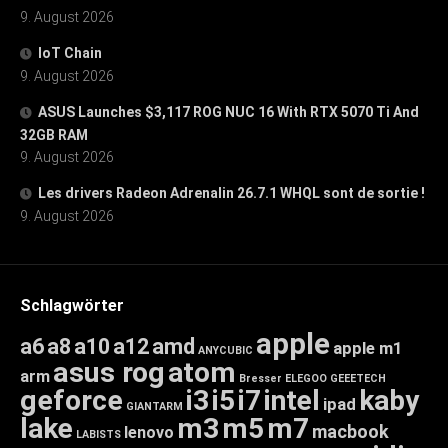
9. August 2026
IoT Chain
9. August 2026
ASUS Launches $3,117 ROG NUC 16 With RTX 5070 Ti And
32GB RAM
9. August 2026
Les drivers Radeon Adrenalin 26.7.1 WHQL sont de sortie !
9. August 2026
Schlagwörter
apple
a6
a8
a10
a12
amd
apple m1
ANYCUBIC
asus rog
atom
arm
Bresser
ELEGOO
GEEETECH
geforce
i3
i5
i7
intel
kaby
ipad
GIANTARM
lake
m3
m5
m7
macbook
lenovo
LABISTS