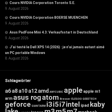
Cours NVIDIA Corporation Toronto S.E.
9. August 2026
Cours NVIDIA Corporation BOERSE MUENCHEN
9. August 2026
Asus PadFone Mini 4.3: Verkaufsstart in Deutschland
9. August 2026
J’ai testé le Dell XPS 14 (2026) : je n’ai jamais autant aimé
un PC portable Windows
8. August 2026
Schlagwörter
apple
a6
a8
a10
a12
amd
apple m1
ANYCUBIC
asus rog
atom
arm
Bresser
ELEGOO
GEEETECH
geforce
i3
i5
i7
intel
kaby
ipad
GIANTARM
lake
m3
m5
m7