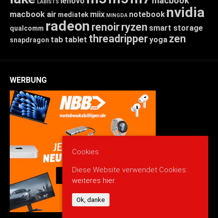
macbook
lenovo
LABISTS
nvidia
macbook air
miix
notebook
mediatek
MINGDA
radeon
renoir
ryzen
smart storage
qualcomm
threadripper
zen
tab
tablet
yoga
snapdragon
WERBUNG
Cookies
Diese Website verwendet Cookies:
weiteres hier.
Ok, danke