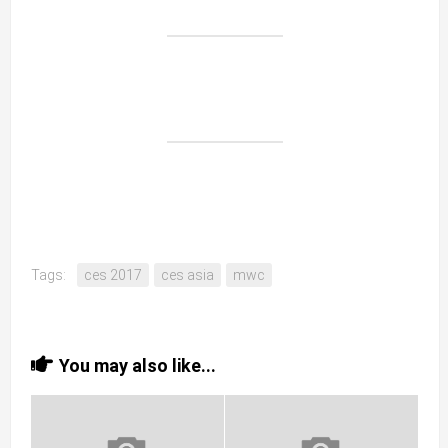
Tags:
ces 2017
ces asia
mwc
You may also like...