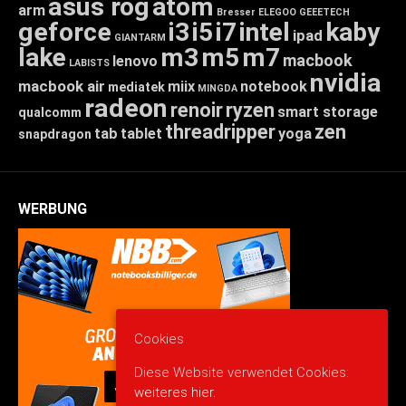
asus rog
atom
arm
Bresser
ELEGOO
GEEETECH
geforce
i3
i5
i7
intel
kaby
ipad
GIANTARM
lake
m3
m5
m7
macbook
lenovo
LABISTS
nvidia
macbook air
miix
notebook
mediatek
MINGDA
radeon
renoir
ryzen
smart storage
qualcomm
threadripper
zen
tab
tablet
yoga
snapdragon
WERBUNG
Cookies
Diese Website verwendet Cookies:
weiteres hier.