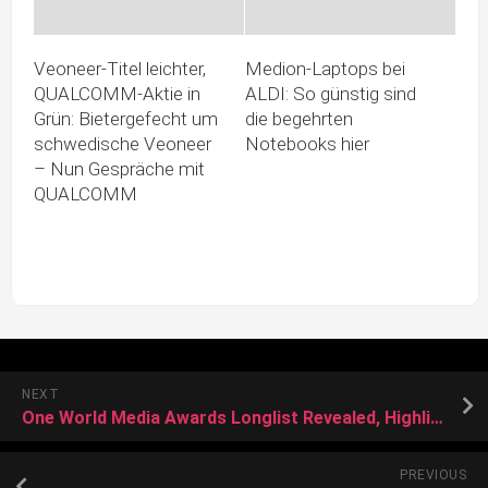
Veoneer-Titel leichter,
Medion-Laptops bei
QUALCOMM-Aktie in
ALDI: So günstig sind
Grün: Bietergefecht um
die begehrten
schwedische Veoneer
Notebooks hier
– Nun Gespräche mit
QUALCOMM
NEXT
One World Media Awards Longlist Revealed, Highlighting Women’s Solutions Reporting
PREVIOUS