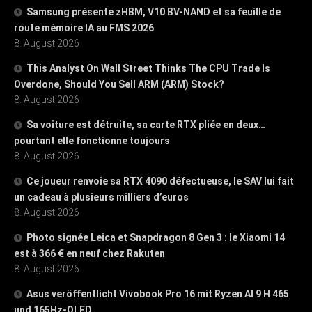
Samsung présente zHBM, V10 BV-NAND et sa feuille de
route mémoire IA au FMS 2026
8. August 2026
This Analyst On Wall Street Thinks The CPU Trade Is
Overdone, Should You Sell ARM (ARM) Stock?
8. August 2026
Sa voiture est détruite, sa carte RTX pliée en deux…
pourtant elle fonctionne toujours
8. August 2026
Ce joueur renvoie sa RTX 4090 défectueuse, le SAV lui fait
un cadeau à plusieurs milliers d’euros
8. August 2026
Photo signée Leica et Snapdragon 8 Gen 3 : le Xiaomi 14
est à 366 € en neuf chez Rakuten
8. August 2026
Asus veröffentlicht Vivobook Pro 16 mit Ryzen AI 9 H 465
und 165Hz-OLED