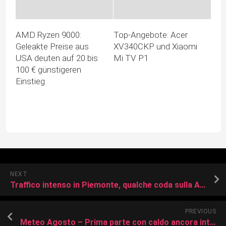
AMD Ryzen 9000:
Top-Angebote: Acer
Geleakte Preise aus
XV340CKP und Xiaomi
USA deuten auf 20 bis
Mi TV P1
100 € günstigeren
Einstieg
NEXT
Traffico intenso in Piemonte, qualche coda sulla A32
PREVIOUS
Meteo Agosto – Prima parte con caldo ancora intenso, poi l’Estate termina con maggiore instabilità?