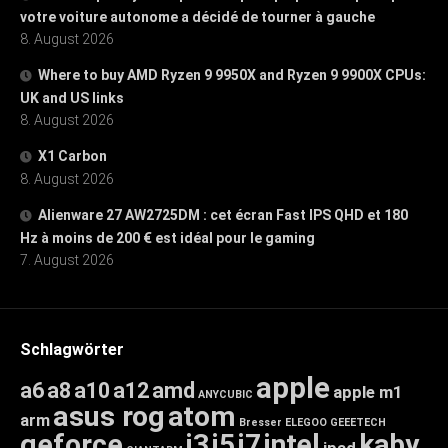
votre voiture autonome a décidé de tourner à gauche
8. August 2026
Where to buy AMD Ryzen 9 9950X and Ryzen 9 9900X CPUs:
UK and US links
8. August 2026
X1 Carbon
8. August 2026
Alienware 27 AW2725DM : cet écran Fast IPS QHD et 180
Hz à moins de 200 € est idéal pour le gaming
7. August 2026
Schlagwörter
apple
a6
a8
a10
a12
amd
apple m1
ANYCUBIC
asus rog
atom
arm
Bresser
ELEGOO
GEEETECH
geforce
i3
i5
i7
intel
kaby
ipad