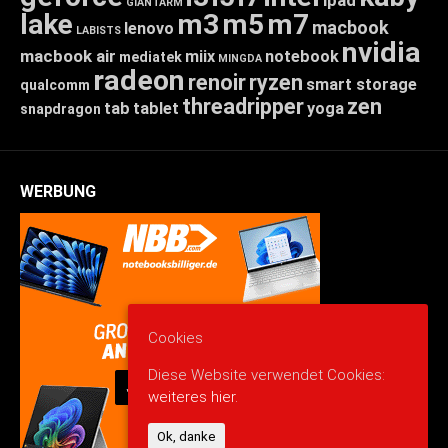
GIANTARM
lake
m3
m5
m7
macbook
lenovo
LABISTS
nvidia
macbook air
miix
notebook
mediatek
MINGDA
radeon
renoir
ryzen
smart storage
qualcomm
threadripper
zen
tab
tablet
yoga
snapdragon
WERBUNG
Cookies
Diese Website verwendet Cookies:
weiteres hier.
Ok, danke