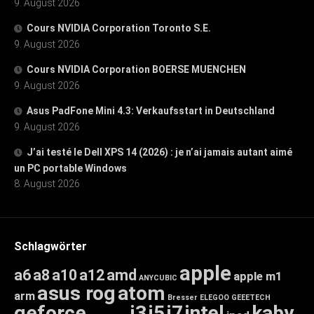
9. August 2026
Cours NVIDIA Corporation Toronto S.E.
9. August 2026
Cours NVIDIA Corporation BOERSE MUENCHEN
9. August 2026
Asus PadFone Mini 4.3: Verkaufsstart in Deutschland
9. August 2026
J’ai testé le Dell XPS 14 (2026) : je n’ai jamais autant aimé
un PC portable Windows
8. August 2026
Schlagwörter
apple
a6
a8
a10
a12
amd
apple m1
ANYCUBIC
asus rog
atom
arm
Bresser
ELEGOO
GEEETECH
geforce
i3
i5
i7
intel
kaby