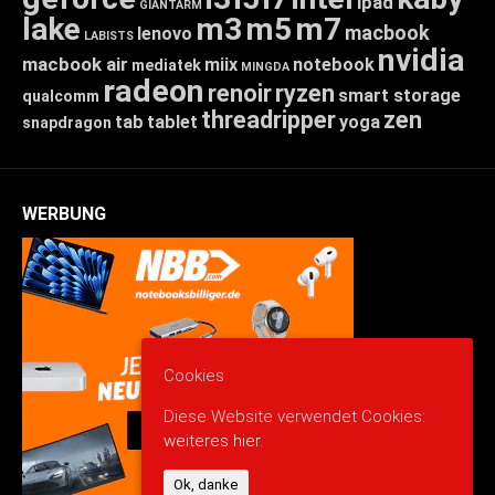
ipad
GIANTARM
lake
m3
m5
m7
macbook
lenovo
LABISTS
nvidia
macbook air
miix
notebook
mediatek
MINGDA
radeon
renoir
ryzen
smart storage
qualcomm
threadripper
zen
tab
tablet
yoga
snapdragon
WERBUNG
Cookies
Diese Website verwendet Cookies:
weiteres hier.
Ok, danke