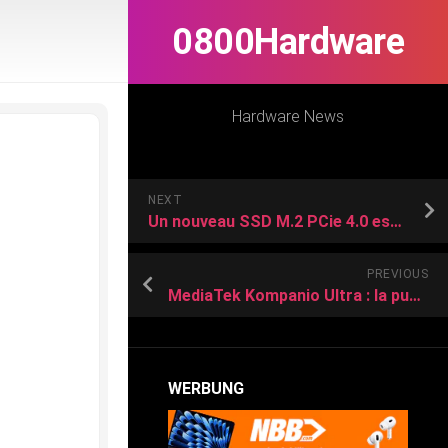
0800Hardware
Hardware News
NEXT
Un nouveau SSD M.2 PCie 4.0 est annoncé chez Addlink : le S85
PREVIOUS
MediaTek Kompanio Ultra : la puce 3 nm qui booste l’IA des Chromebooks.
WERBUNG