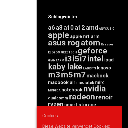
Schlagwörter
a6
a8
a10
a12
amd
ANYCUBIC
apple
apple m1
arm
asus rog
atom
Bresser
geforce
ELEGOO
GEEETECH
i3
i5
i7
intel
ipad
GIANTARM
kaby lake
lenovo
LABISTS
m3
m5
m7
macbook
macbook air
miix
mediatek
nvidia
notebook
MINGDA
radeon
renoir
qualcomm
ryzen
smart storage
tab
tablet
snapdragon
Cookies
threadripper
zen
yoga
Diese Website verwendet Cookies: