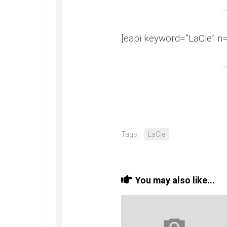
[eapi keyword=”LaCie” n=
Tags:
LaCie
You may also like...