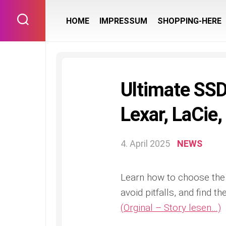
Skip
to
HOME
IMPRESSUM
SHOPPING-HERE
content
Ultimate SSD 
Lexar, LaCi
4. April 2025
NEWS
Learn how to choose the 
avoid pitfalls, and find t
(Orginal – Story lesen…)