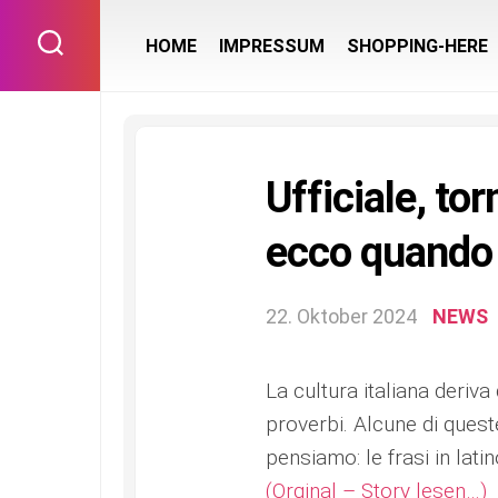
Skip
to
HOME
IMPRESSUM
SHOPPING-HERE
content
Ufficiale, tor
ecco quando 
22. Oktober 2024
NEWS
La cultura italiana deriva
proverbi. Alcune di ques
pensiamo: le frasi in lati
(Orginal – Story lesen…)