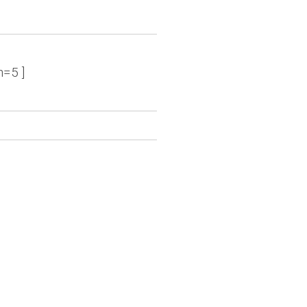
n=5 ]