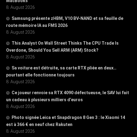
MacBooks
8. August 2026
Samsung présente zHBM, V10 BV-NAND et sa feuille de
route mémoire IA au FMS 2026
8. August 2026
This Analyst On Wall Street Thinks The CPU Trade Is
Overdone, Should You Sell ARM (ARM) Stock?
8. August 2026
Sa voiture est détruite, sa carte RTX pliée en deux…
pourtant elle fonctionne toujours
8. August 2026
Ce joueur renvoie sa RTX 4090 défectueuse, le SAV lui fait
un cadeau à plusieurs milliers d’euros
8. August 2026
Photo signée Leica et Snapdragon 8 Gen 3 : le Xiaomi 14
est à 366 € en neuf chez Rakuten
8. August 2026