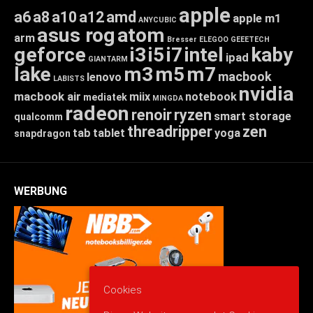
apple
a6
a8
a10
a12
amd
apple m1
ANYCUBIC
asus rog
atom
arm
Bresser
ELEGOO
GEEETECH
geforce
i3
i5
i7
intel
kaby
ipad
GIANTARM
lake
m3
m5
m7
macbook
lenovo
LABISTS
nvidia
macbook air
miix
notebook
mediatek
MINGDA
radeon
renoir
ryzen
smart storage
qualcomm
threadripper
zen
tab
tablet
yoga
snapdragon
WERBUNG
Cookies