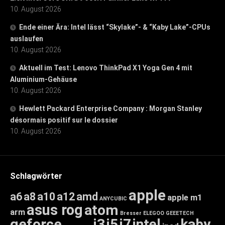
10. August 2026
Ende einer Ära: Intel lässt “Skylake”- & “Kaby Lake”-CPUs
auslaufen
10. August 2026
Aktuell im Test: Lenovo ThinkPad X1 Yoga Gen 4 mit
Aluminium-Gehäuse
10. August 2026
Hewlett Packard Enterprise Company : Morgan Stanley
désormais positif sur le dossier
10. August 2026
Schlagwörter
apple
a6
a8
a10
a12
amd
apple m1
ANYCUBIC
asus rog
atom
arm
Bresser
ELEGOO
GEEETECH
geforce
i3
i5
i7
intel
kaby