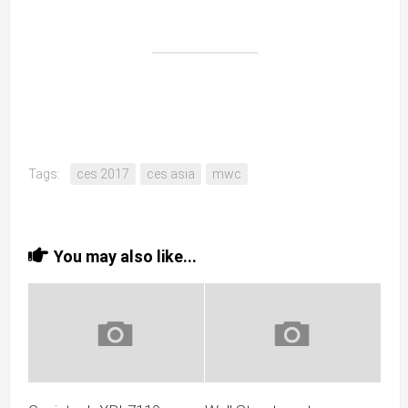
Tags:
ces 2017
ces asia
mwc
You may also like...