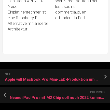
Geniatech XPI-7110:
Wall Street soutenu par
Neuer
les espoirs
Einplatinenrechner ist
commerciaux, en
eine Raspberry Pi-
attendant la Fed
Alternative mit anderer
Architektur
NEXT
Apple will MacBook Pro Mini-LED-Produktion um 20 bis 30 Prozent steigern
PREVIOUS
Neues iPad Pro mit M2 Chip soll noch 2022 kommen