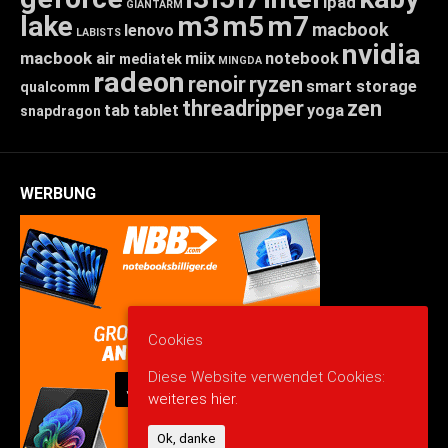
ipad
GIANTARM
lake
m3
m5
m7
macbook
lenovo
LABISTS
nvidia
macbook air
miix
notebook
mediatek
MINGDA
radeon
renoir
ryzen
smart storage
qualcomm
threadripper
zen
tab
tablet
yoga
snapdragon
WERBUNG
Cookies
Diese Website verwendet Cookies:
weiteres hier.
Ok, danke