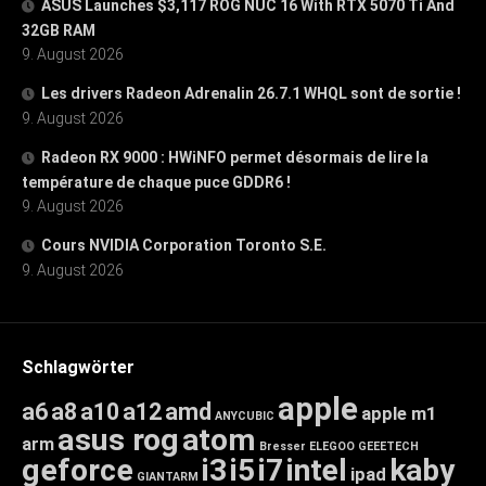
ASUS Launches $3,117 ROG NUC 16 With RTX 5070 Ti And
32GB RAM
9. August 2026
Les drivers Radeon Adrenalin 26.7.1 WHQL sont de sortie !
9. August 2026
Radeon RX 9000 : HWiNFO permet désormais de lire la
température de chaque puce GDDR6 !
9. August 2026
Cours NVIDIA Corporation Toronto S.E.
9. August 2026
Schlagwörter
apple
a6
a8
a10
a12
amd
apple m1
ANYCUBIC
asus rog
atom
arm
Bresser
ELEGOO
GEEETECH
geforce
i3
i5
i7
intel
kaby
ipad
GIANTARM