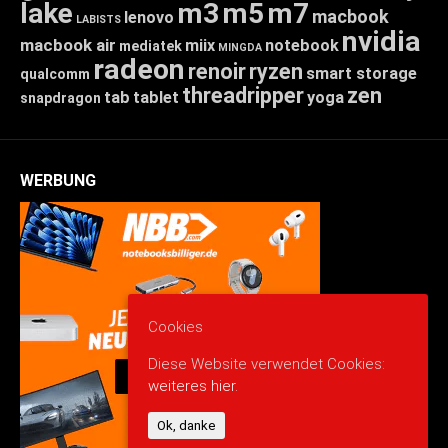
lake
m3
m5
m7
macbook
lenovo
LABISTS
nvidia
macbook air
miix
notebook
mediatek
MINGDA
radeon
renoir
ryzen
smart storage
qualcomm
threadripper
zen
tab
tablet
yoga
snapdragon
WERBUNG
Cookies
Diese Website verwendet Cookies:
weiteres hier.
Ok, danke