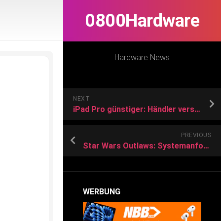
0800Hardware
Hardware News
NEXT
iPad Pro günstiger: Händler verschleudert Restposten
PREVIOUS
Star Wars Outlaws: Systemanforderungen empfehlen RTX 3060 Ti oder RX 6700 XT
WERBUNG