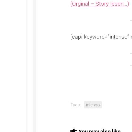
(Orginal – Story lesen…)
[eapi keyword=”intenso” 
Tags:
intenso
You may also like...