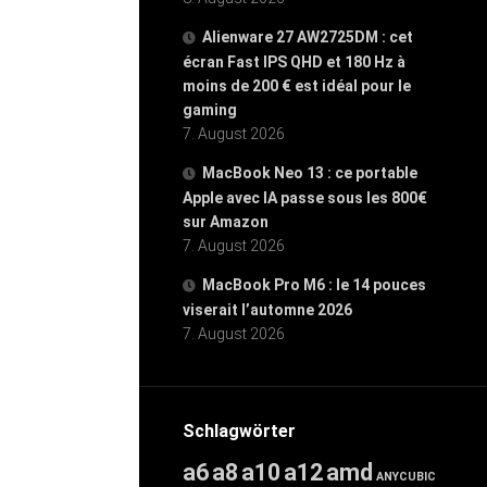
Alienware 27 AW2725DM : cet
écran Fast IPS QHD et 180 Hz à
moins de 200 € est idéal pour le
gaming
7. August 2026
MacBook Neo 13 : ce portable
Apple avec IA passe sous les 800€
sur Amazon
7. August 2026
MacBook Pro M6 : le 14 pouces
viserait l’automne 2026
7. August 2026
Schlagwörter
a6
a8
a10
a12
amd
ANYCUBIC