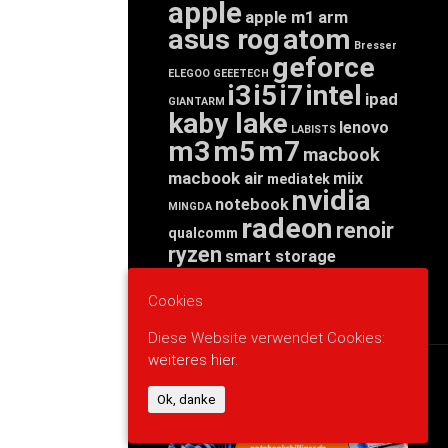
apple
apple m1
arm
asus rog
atom
Bresser
geforce
ELEGOO
GEEETECH
i3
i5
i7
intel
ipad
GIANTARM
kaby lake
lenovo
LABISTS
m3
m5
m7
macbook
macbook air
miix
mediatek
nvidia
notebook
MINGDA
radeon
renoir
qualcomm
ryzen
smart storage
tab
tablet
snapdragon
threadripper
zen
Cookies
yoga
Diese Website verwendet Cookies:
weiteres hier.
WERBUNG
Ok, danke