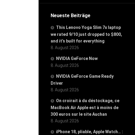
Neueste Beiträge
This Lenovo Yoga Slim 7x laptop
we rated 9/10 just dropped to $800,
and it’s built for everything
8. August 2026
NVIDIA GeForce Now
8. August 2026
NVIDIA GeForce Game Ready
Driver
8. August 2026
On croirait à du déstockage, ce
MacBook Air Apple est à moins de
300 euros sur le site Auchan
8. August 2026
iPhone 18, pliable, Apple Watch… :