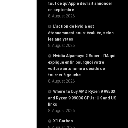
tout ce qu’Apple devrait annoncer
en septembre
8. August 2026
L’action de Nvidia est
étonnamment sous-évaluée, selon
les analystes
8. August 2026
Nvidia Alpamayo 2 Super : l’IA qui
explique enfin pourquoi votre
voiture autonome a décidé de
tourner à gauche
8. August 2026
Where to buy AMD Ryzen 9 9950X
and Ryzen 9 9900X CPUs: UK and US
links
8. August 2026
X1 Carbon
8. August 2026