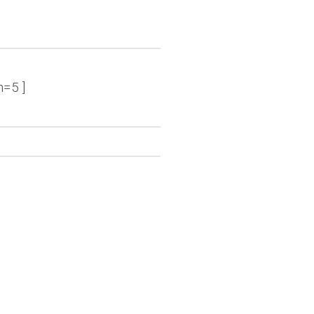
n=5 ]