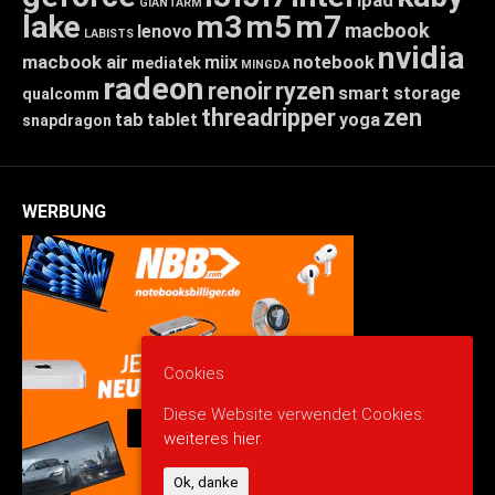
GIANTARM
lake
m3
m5
m7
macbook
lenovo
LABISTS
nvidia
macbook air
miix
notebook
mediatek
MINGDA
radeon
renoir
ryzen
smart storage
qualcomm
threadripper
zen
tab
tablet
yoga
snapdragon
WERBUNG
Cookies
Diese Website verwendet Cookies:
weiteres hier.
Ok, danke