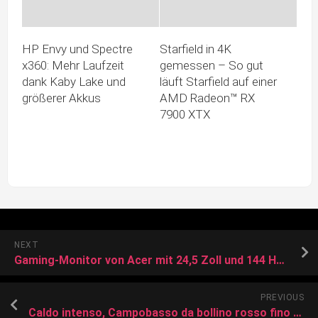
HP Envy und Spectre
Starfield in 4K
x360: Mehr Laufzeit
gemessen – So gut
dank Kaby Lake und
läuft Starfield auf einer
größerer Akkus
AMD Radeon™ RX
7900 XTX
NEXT
Gaming-Monitor von Acer mit 24,5 Zoll und 144 Hertz für starke 179 Euro
PREVIOUS
Caldo intenso, Campobasso da bollino rosso fino a domenica