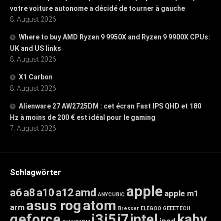
votre voiture autonome a décidé de tourner à gauche
8. August 2026
Where to buy AMD Ryzen 9 9950X and Ryzen 9 9900X CPUs:
UK and US links
8. August 2026
X1 Carbon
8. August 2026
Alienware 27 AW2725DM : cet écran Fast IPS QHD et 180
Hz à moins de 200 € est idéal pour le gaming
7. August 2026
Schlagwörter
apple
a6
a8
a10
a12
amd
apple m1
ANYCUBIC
asus rog
atom
arm
Bresser
ELEGOO
GEEETECH
geforce
i3
i5
i7
intel
kaby
ipad