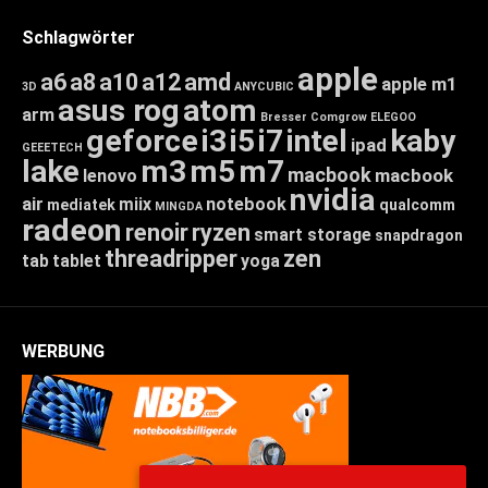
Schlagwörter
apple
a6
a8
a10
a12
amd
apple m1
3D
ANYCUBIC
asus rog
atom
arm
Bresser
Comgrow
ELEGOO
geforce
i3
i5
i7
intel
kaby
ipad
GEEETECH
lake
m3
m5
m7
macbook
macbook
lenovo
nvidia
air
miix
notebook
mediatek
qualcomm
MINGDA
radeon
renoir
ryzen
smart storage
snapdragon
threadripper
zen
tab
tablet
yoga
WERBUNG