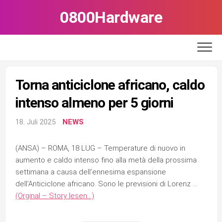
Skip
0800Hardware
to
content
Torna anticiclone africano, caldo
intenso almeno per 5 giorni
18. Juli 2025
NEWS
(ANSA) – ROMA, 18 LUG – Temperature di nuovo in
aumento e caldo intenso fino alla metà della prossima
settimana a causa dell’ennesima espansione
dell’Anticiclone africano. Sono le previsioni di Lorenz …
(Orginal – Story lesen…)