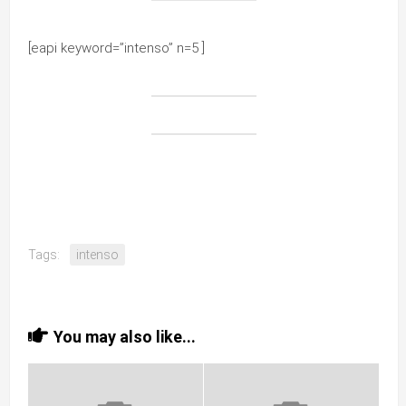
[eapi keyword=”intenso” n=5 ]
Tags:
intenso
You may also like...