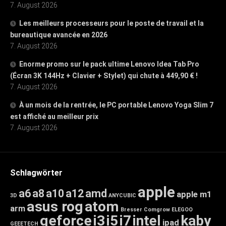
7. August 2026
Les meilleurs processeurs pour le poste de travail et la
bureautique avancée en 2026
7. August 2026
Enorme promo sur le pack ultime Lenovo Idea Tab Pro
(Écran 3K 144Hz + Clavier + Stylet) qui chute à 449,90 € !
7. August 2026
À un mois de la rentrée, le PC portable Lenovo Yoga Slim 7
est affiché au meilleur prix
7. August 2026
Schlagwörter
apple
a6
a8
a10
a12
amd
apple m1
3D
ANYCUBIC
asus rog
atom
arm
Bresser
Comgrow
ELEGOO
geforce
i3
i5
i7
intel
kaby
ipad
GEEETECH