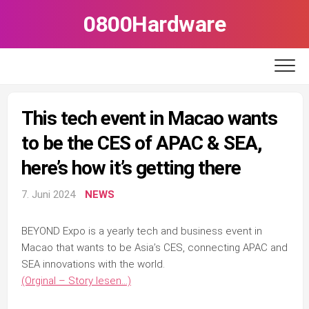
Skip
0800Hardware
to
content
This tech event in Macao wants
to be the CES of APAC & SEA,
here’s how it’s getting there
7. Juni 2024
NEWS
BEYOND Expo is a yearly tech and business event in
Macao that wants to be Asia’s CES, connecting APAC and
SEA innovations with the world.
(Orginal – Story lesen…)