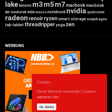
lake
m3
m5
m7
macbook
macbook
lenovo
nvidia
air
miix
notebook
mediatek
qualcomm
MINGDA
radeon
renoir
ryzen
smart storage
snapdragon
threadripper
zen
tab
tablet
yoga
WERBUNG
Cookies
Diese Website verwendet Cookies:
weiteres hier.
Ok, danke