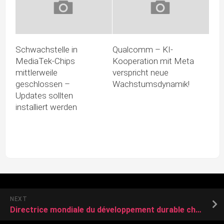
Schwachstelle in
Qualcomm – KI-
MediaTek-Chips
Kooperation mit Meta
mittlerweile
verspricht neue
geschlossen –
Wachstumsdynamik!
Updates sollten
installiert werden
NEXT
Directrice mondiale du développement durable chez Lenovo, Virginie Le Barbu parie sur la circularité