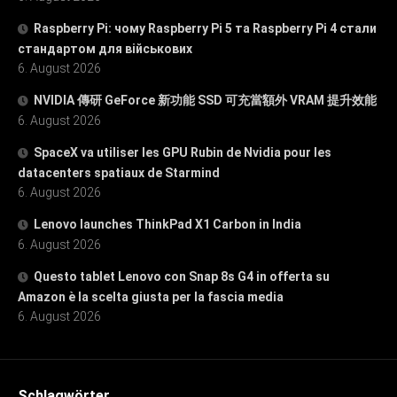
Raspberry Pi: чому Raspberry Pi 5 та Raspberry Pi 4 стали
стандартом для військових
6. August 2026
NVIDIA 傳研 GeForce 新功能 SSD 可充當額外 VRAM 提升效能
6. August 2026
SpaceX va utiliser les GPU Rubin de Nvidia pour les
datacenters spatiaux de Starmind
6. August 2026
Lenovo launches ThinkPad X1 Carbon in India
6. August 2026
Questo tablet Lenovo con Snap 8s G4 in offerta su
Amazon è la scelta giusta per la fascia media
6. August 2026
Schlagwörter