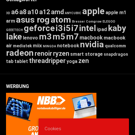
apple
a6
a8
a10
a12
amd
apple m1
3D
ANYCUBIC
asus rog
atom
arm
Bresser
Comgrow
ELEGOO
geforce
i3
i5
i7
intel
kaby
ipad
GEEETECH
lake
m3
m5
m7
macbook
macbook
lenovo
nvidia
air
miix
notebook
mediatek
qualcomm
MINGDA
radeon
renoir
ryzen
smart storage
snapdragon
threadripper
zen
tab
tablet
yoga
WERBUNG
Cookies