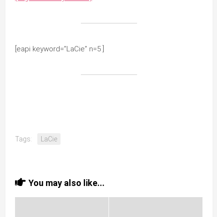
[eapi keyword=”LaCie” n=5 ]
Tags:
LaCie
You may also like...