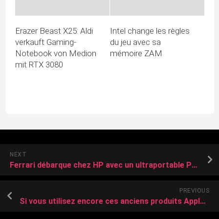
Erazer Beast X25: Aldi
Intel change les règles
verkauft Gaming-
du jeu avec sa
Notebook von Medion
mémoire ZAM
mit RTX 3080
NEXT
Ferrari débarque chez HP avec un ultraportable Panther Lake en édition limitée
PREVIOUS
Si vous utilisez encore ces anciens produits Apple, il est temps d’acheter un modèle plus récent