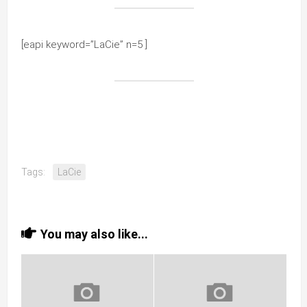
[eapi keyword=”LaCie” n=5 ]
Tags:
LaCie
You may also like...