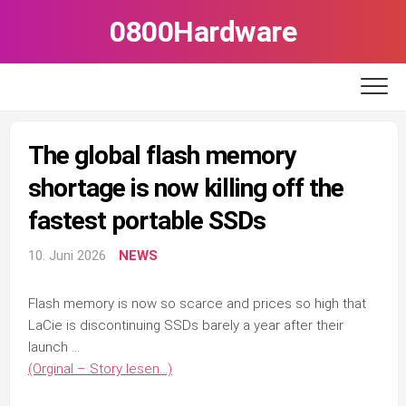
Skip
0800Hardware
to
content
The global flash memory
shortage is now killing off the
fastest portable SSDs
10. Juni 2026
NEWS
Flash memory is now so scarce and prices so high that
LaCie is discontinuing SSDs barely a year after their
launch …
(Orginal – Story lesen…)