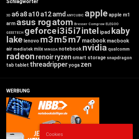
Schlagwörter
apple
a6
a8
a10
a12
amd
apple m1
3D
ANYCUBIC
asus rog
atom
arm
Bresser
Comgrow
ELEGOO
geforce
i3
i5
i7
intel
kaby
ipad
GEEETECH
lake
m3
m5
m7
macbook
macbook
lenovo
nvidia
air
miix
notebook
mediatek
qualcomm
MINGDA
radeon
renoir
ryzen
smart storage
snapdragon
threadripper
zen
tab
tablet
yoga
WERBUNG
Cookies