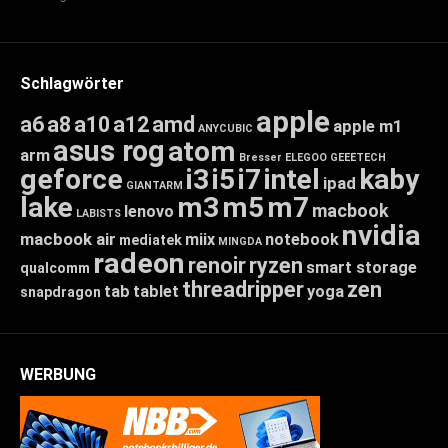
Schlagwörter
apple
a6
a8
a10
a12
amd
apple m1
ANYCUBIC
asus rog
atom
arm
Bresser
ELEGOO
GEEETECH
geforce
i3
i5
i7
intel
kaby
ipad
GIANTARM
lake
m3
m5
m7
macbook
lenovo
LABISTS
nvidia
macbook air
miix
notebook
mediatek
MINGDA
radeon
renoir
ryzen
smart storage
qualcomm
threadripper
zen
tab
tablet
yoga
snapdragon
WERBUNG