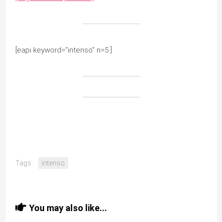
[eapi keyword=”intenso” n=5 ]
Tags:
intenso
You may also like...