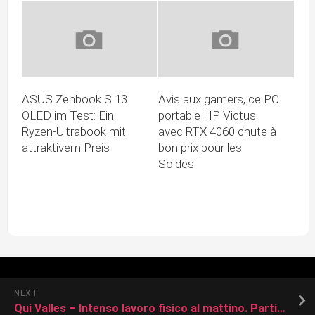
ASUS Zenbook S 13
Avis aux gamers, ce PC
OLED im Test: Ein
portable HP Victus
Ryzen-Ultrabook mit
avec RTX 4060 chute à
attraktivem Preis
bon prix pour les
Soldes
NEXT
Qui Valles – Intenso lavoro fisico al mattino. Partitella al pomeriggio: le indicazioni di formazione