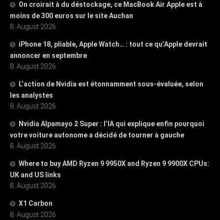
On croirait à du déstockage, ce MacBook Air Apple est à
moins de 300 euros sur le site Auchan
8. August 2026
iPhone 18, pliable, Apple Watch… : tout ce qu’Apple devrait
annoncer en septembre
8. August 2026
L’action de Nvidia est étonnamment sous-évaluée, selon
les analystes
8. August 2026
Nvidia Alpamayo 2 Super : l’IA qui explique enfin pourquoi
votre voiture autonome a décidé de tourner à gauche
8. August 2026
Where to buy AMD Ryzen 9 9950X and Ryzen 9 9900X CPUs:
UK and US links
8. August 2026
X1 Carbon
8. August 2026