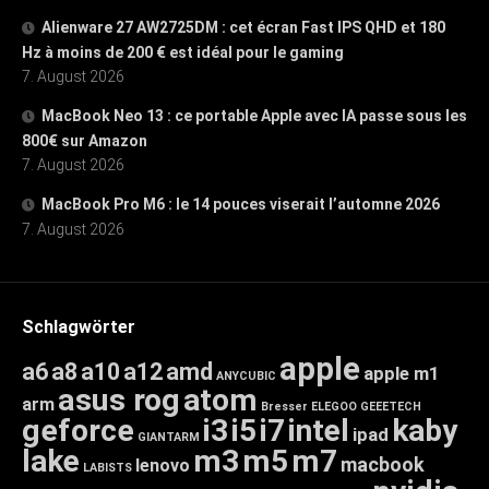
Alienware 27 AW2725DM : cet écran Fast IPS QHD et 180
Hz à moins de 200 € est idéal pour le gaming
7. August 2026
MacBook Neo 13 : ce portable Apple avec IA passe sous les
800€ sur Amazon
7. August 2026
MacBook Pro M6 : le 14 pouces viserait l’automne 2026
7. August 2026
Schlagwörter
apple
a6
a8
a10
a12
amd
apple m1
ANYCUBIC
asus rog
atom
arm
Bresser
ELEGOO
GEEETECH
geforce
i3
i5
i7
intel
kaby
ipad
GIANTARM
lake
m3
m5
m7
macbook
lenovo
LABISTS