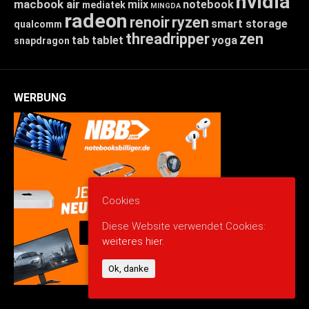
nvidia
macbook air
miix
notebook
mediatek
MINGDA
radeon
renoir
ryzen
smart storage
qualcomm
threadripper
zen
tab
tablet
yoga
snapdragon
WERBUNG
Cookies
Diese Website verwendet Cookies:
weiteres hier.
Ok, danke