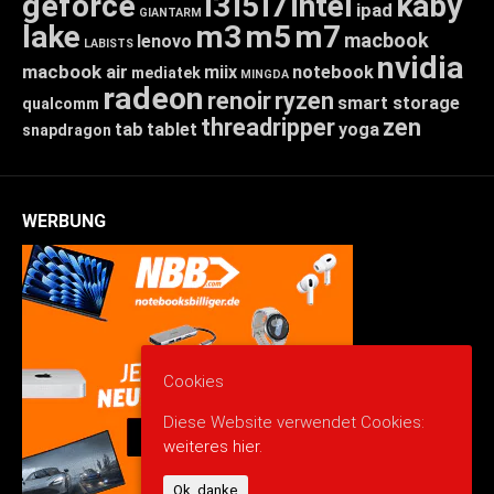
geforce
i3
i5
i7
intel
kaby
ipad
GIANTARM
lake
m3
m5
m7
macbook
lenovo
LABISTS
nvidia
macbook air
miix
notebook
mediatek
MINGDA
radeon
renoir
ryzen
smart storage
qualcomm
threadripper
zen
tab
tablet
yoga
snapdragon
WERBUNG
Cookies
Diese Website verwendet Cookies:
weiteres hier.
Ok, danke