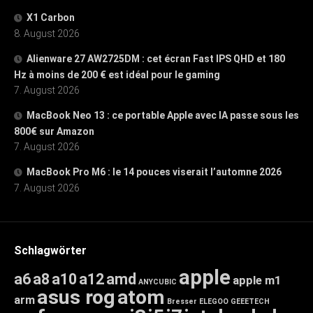
X1 Carbon
8. August 2026
Alienware 27 AW2725DM : cet écran Fast IPS QHD et 180
Hz à moins de 200 € est idéal pour le gaming
7. August 2026
MacBook Neo 13 : ce portable Apple avec IA passe sous les
800€ sur Amazon
7. August 2026
MacBook Pro M6 : le 14 pouces viserait l’automne 2026
7. August 2026
Schlagwörter
apple
a6
a8
a10
a12
amd
apple m1
ANYCUBIC
asus rog
atom
arm
Bresser
ELEGOO
GEEETECH