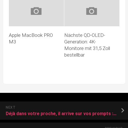
Apple MacBook PRO
Nächste QD-OLED-
M3
Generation: 4K-
Monitore mit 31,5 Zoll
bestellbar
NEXT
Déjà dans votre proche, il arrive sur vos prompts : Qualcomm se convertit progressivement à l’IA et vendrait des millions de puces au propriétaire de TikTok