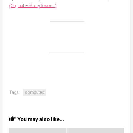
(Orginal – Story lesen…)
Tags:
computex
You may also like...