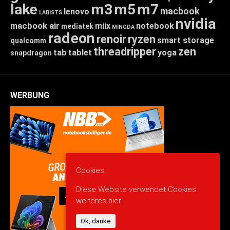
lake
m3
m5
m7
macbook
lenovo
LABISTS
nvidia
macbook air
miix
notebook
mediatek
MINGDA
radeon
renoir
ryzen
smart storage
qualcomm
threadripper
zen
tab
tablet
yoga
snapdragon
WERBUNG
Cookies
Diese Website verwendet Cookies:
weiteres hier.
Ok, danke