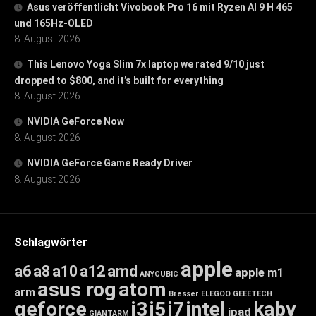
Asus veröffentlicht Vivobook Pro 16 mit Ryzen AI 9 H 465
und 165Hz-OLED
8. August 2026
This Lenovo Yoga Slim 7x laptop we rated 9/10 just
dropped to $800, and it’s built for everything
8. August 2026
NVIDIA GeForce Now
8. August 2026
NVIDIA GeForce Game Ready Driver
8. August 2026
Schlagwörter
apple
a6
a8
a10
a12
amd
apple m1
ANYCUBIC
asus rog
atom
arm
Bresser
ELEGOO
GEEETECH
geforce
i3
i5
i7
intel
kaby
ipad
GIANTARM