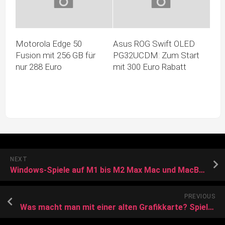
Motorola Edge 50
Asus ROG Swift OLED
Fusion mit 256 GB für
PG32UCDM: Zum Start
nur 288 Euro
mit 300 Euro Rabatt
NEXT
Windows-Spiele auf M1 bis M2 Max Mac und MacBooks spielen dank Asahi Linux
PREVIOUS
Was macht man mit einer alten Grafikkarte? Spieler findet kreative Lösung und packt sie als lehrreiche Kunst an die Wand