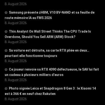
8. August 2026
Samsung présente zHBM, V10 BV-NAND et sa feuille de
route mémoire IA au FMS 2026
8. August 2026
This Analyst On Wall Street Thinks The CPU Trade Is
Overdone, Should You Sell ARM (ARM) Stock?
8. August 2026
Sa voiture est détruite, sa carte RTX pliée en deux…
pourtant elle fonctionne toujours
8. August 2026
Ce joueur renvoie sa RTX 4090 défectueuse, le SAV lui fait
un cadeau à plusieurs milliers d’euros
8. August 2026
Photo signée Leica et Snapdragon 8 Gen 3 : le Xiaomi 14
est à 366 € en neuf chez Rakuten
8. August 2026