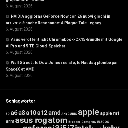
6. August 2026
NVIDIA aggiorna GeForce Now con 26 nuovi giochi in
arrivo: c’è anche Resonance: A Plague Tale Legacy
6. August 2026
Asus veröffentlicht Chromebook-CX15-Bundle mit Google
AI Pro und 5 TB Cloud-Speicher
6. August 2026
Wall Street : le Dow Jones résiste, le Nasdaq plombé par
SpaceX et AMD
6. August 2026
Schlagwörter
apple
a6
a8
a10
a12
amd
apple m1
3D
ANYCUBIC
asus rog
atom
arm
Bresser
Comgrow
ELEGOO