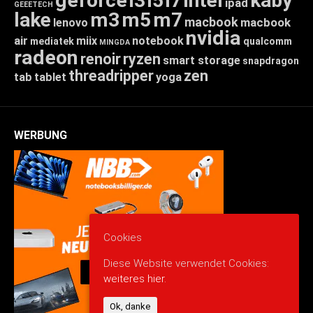
geforce
i3
i5
i7
intel
kaby
ipad
GEEETECH
lake
m3
m5
m7
macbook
macbook
lenovo
nvidia
air
miix
notebook
mediatek
qualcomm
MINGDA
radeon
renoir
ryzen
smart storage
snapdragon
threadripper
zen
tab
tablet
yoga
WERBUNG
Cookies
Diese Website verwendet Cookies:
weiteres hier.
Ok, danke