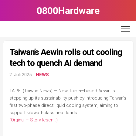
Skip
0800Hardware
to
content
Taiwan’s Aewin rolls out cooling
tech to quench AI demand
2. Juli 2025
NEWS
TAIPEI (Taiwan News) — New Taipei–based Aewin is
stepping up its sustainability push by introducing Taiwan’s
first two-phase direct liquid cooling system, aiming to
support kilowatt-class heat loads …
(Orginal – Story lesen…)